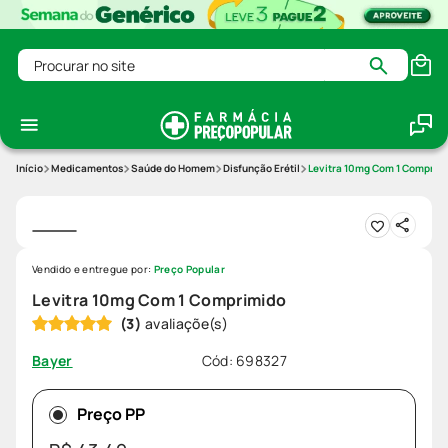
Procurar no site
Medicamentos
Saúde do Homem
Disfunção Erétil
Levitra 10mg Com 1 Comprim
Vendido e entregue por:
Preço Popular
Levitra 10mg Com 1 Comprimido
(
3
)
Cód
:
698327
Bayer
Preço PP