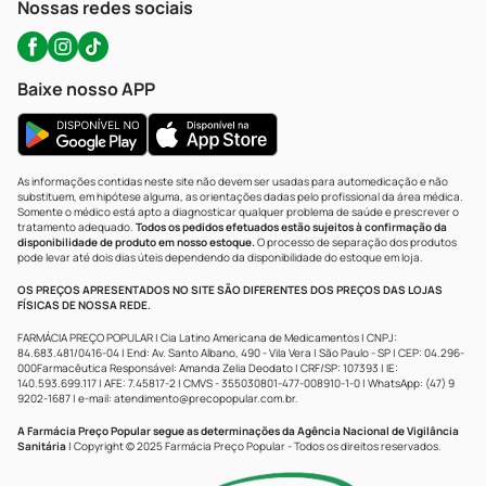
Nossas redes sociais
Baixe nosso APP
As informações contidas neste site não devem ser usadas para automedicação e não
substituem, em hipótese alguma, as orientações dadas pelo profissional da área médica.
Somente o médico está apto a diagnosticar qualquer problema de saúde e prescrever o
tratamento adequado.
Todos os pedidos efetuados estão sujeitos à confirmação da
disponibilidade de produto em nosso estoque.
O processo de separação dos produtos
pode levar até dois dias úteis dependendo da disponibilidade do estoque em loja.
OS PREÇOS APRESENTADOS NO SITE SÃO DIFERENTES DOS PREÇOS DAS LOJAS
FÍSICAS DE NOSSA REDE.
FARMÁCIA PREÇO POPULAR | Cia Latino Americana de Medicamentos | CNPJ:
84.683.481/0416-04 | End: Av. Santo Albano, 490 - Vila Vera | São Paulo - SP | CEP: 04.296-
000Farmacêutica Responsável: Amanda Zelia Deodato | CRF/SP: 107393 | IE:
140.593.699.117 | AFE: 7.45817-2 | CMVS - 355030801-477-008910-1-0 | WhatsApp: (47) 9
9202-1687 | e-mail:
atendimento@precopopular.com.br
.
A Farmácia Preço Popular segue as determinações da Agência Nacional de Vigilância
Sanitária
| Copyright © 2025 Farmácia Preço Popular - Todos os direitos reservados.