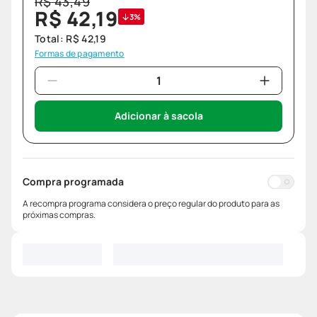
R$
43
,
49
R$
42
,
19
3%
Total:
R$
42
,
19
Formas de pagamento
Adicionar à sacola
Compra programada
A recompra programa considera o preço regular do produto para as
próximas compras.