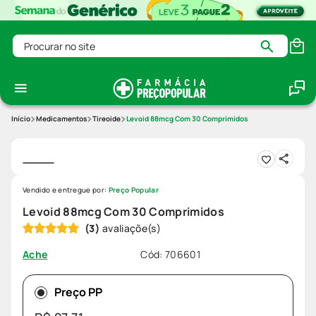
Procurar no site
Medicamentos
Tireoide
Levoid 88mcg Com 30 Comprimidos
Vendido e entregue por:
Preço Popular
Levoid 88mcg Com 30 Comprimidos
(
3
)
Cód
:
706601
Ache
Preço PP