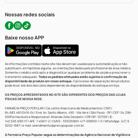
WhatsApp (47) 9202-1687
Atendimento@precopopular.com.br
Nossas redes sociais
Baixe nosso APP
As informações contidas neste site não devem ser usadas para automedicação e não
substituem, em hipótese alguma, as orientações dadas pelo profissional da área médica.
Somente o médico está apto a diagnosticar qualquer problema de saúde e prescrever o
tratamento adequado.
Todos os pedidos efetuados estão sujeitos à confirmação da
disponibilidade de produto em nosso estoque.
O processo de separação dos produtos
pode levar até dois dias úteis dependendo da disponibilidade do estoque em loja.
OS PREÇOS APRESENTADOS NO SITE SÃO DIFERENTES DOS PREÇOS DAS LOJAS
FÍSICAS DE NOSSA REDE.
FARMÁCIA PREÇO POPULAR | Cia Latino Americana de Medicamentos | CNPJ:
84.683.481/0416-04 | End: Av. Santo Albano, 490 - Vila Vera | São Paulo - SP | CEP: 04.296-
000Farmacêutica Responsável: Amanda Zelia Deodato | CRF/SP: 107393 | IE:
140.593.699.117 | AFE: 7.45817-2 | CMVS - 355030801-477-008910-1-0 | WhatsApp: (47) 9
9202-1687 | e-mail:
atendimento@precopopular.com.br
.
A Farmácia Preço Popular segue as determinações da Agência Nacional de Vigilância