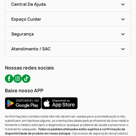
Blog Da PP
Convênios
Central De Ajuda
Seja Uma Loja Parceira
Programa Popular Do Brasil
Encarte De Ofertas
Entrega
Dermaclub
Recompra Programada
Espaço Cuidar
Descontos De Laboratório (PBM)
Compras Com Receita
Cupons E Ofertas
Alomed (tele-Entrega)
Vacinas
Formas De Pagamento
Serviços Farmacêuticos
Segurança
Troca E Devolução
Testes Rápidos
Bulas De A A Z
Autoteste Covid-19
Certificado De Segurança
Políticas De Marketplace
Portal Da Privacidade
Atendimento / SAC
Política De Privacidade
WhatsApp (47) 9202-1687
Atendimento@precopopular.com.br
Nossas redes sociais
Baixe nosso APP
As informações contidas neste site não devem ser usadas para automedicação e não
substituem, em hipótese alguma, as orientações dadas pelo profissional da área médica.
Somente o médico está apto a diagnosticar qualquer problema de saúde e prescrever o
tratamento adequado.
Todos os pedidos efetuados estão sujeitos à confirmação da
disponibilidade de produto em nosso estoque.
O processo de separação dos produtos