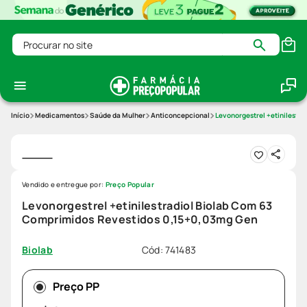
Procurar no site
Medicamentos
Saúde da Mulher
Anticoncepcional
Levonorgestrel +etinilestr
Vendido e entregue por:
Preço Popular
Levonorgestrel +etinilestradiol Biolab Com 63
Comprimidos Revestidos 0,15+0,03mg Gen
Cód
:
741483
Biolab
Preço PP