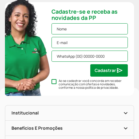
Cadastre-se e receba as
novidades da PP
Cadastrar
Ao se cadastrar você concorda em receber
comunicação com ofertas e novidades,
conforme a nossa
política de privacidade
.
Institucional
História
Nossas Lojas
Benefícios E Promoções
Trabalhe Conosco
Mapa De Categorias
Clube PP