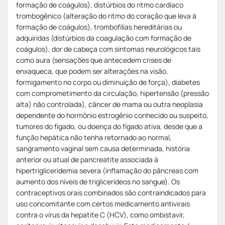
formação de coágulos), distúrbios do ritmo cardíaco
trombogênico (alteração do ritmo do coração que leva à
formação de coágulos), trombofilias hereditárias ou
adquiridas (distúrbios da coagulação com formação de
coágulos), dor de cabeça com sintomas neurológicos tais
como aura (sensações que antecedem crises de
enxaqueca, que podem ser alterações na visão,
formigamento no corpo ou diminuição de força), diabetes
com comprometimento da circulação, hipertensão (pressão
alta) não controlada), câncer de mama ou outra neoplasia
dependente do hormônio estrogênio conhecido ou suspeito,
tumores do fígado, ou doença do fígado ativa, desde que a
função hepática não tenha retornado ao normal,
sangramento vaginal sem causa determinada, história
anterior ou atual de pancreatite associada à
hipertrigliceridemia severa (inflamação do pâncreas com
aumento dos níveis de triglicerídeos no sangue). Os
contraceptivos orais combinados são contraindicados para
uso concomitante com certos medicamento antivirais
contra o vírus da hepatite C (HCV), como ombistavir,