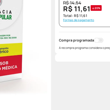
R$
14
,
54
R$
11
,
61
20%
Total:
R$
11
,
61
Formas de pagamento
Compra programada
A recompra programa considera o preç