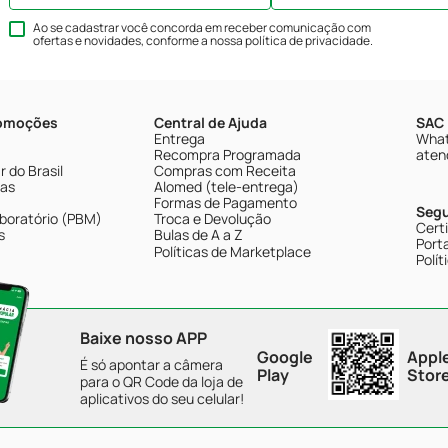
Ao se cadastrar você concorda em receber comunicação com
ofertas e novidades, conforme a nossa
política de privacidade
.
romoções
Central de Ajuda
SAC 
Entrega
What
Recompra Programada
aten
 do Brasil
Compras com Receita
tas
Alomed (tele-entrega)
Formas de Pagamento
Seg
boratório (PBM)
Troca e Devolução
Cert
s
Bulas de A a Z
Porta
Políticas de Marketplace
Polít
Baixe nosso APP
Google
Appl
É só apontar a câmera
Play
Stor
para o QR Code da loja de
aplicativos do seu celular!