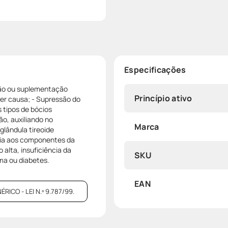
Especificações
ção ou suplementação
Princípio ativo
er causa; - Supressão do
 tipos de bócios
ão, auxiliando no
Marca
glândula tireoide
gia aos componentes da
alta, insuficiência da
SKU
sma ou diabetes.
EAN
CO - LEI N.º 9.787/99.