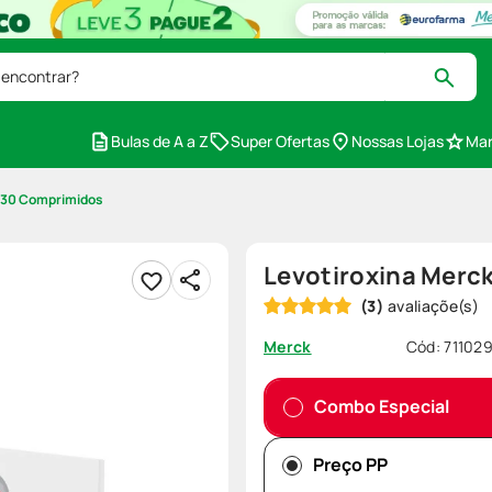
 encontrar?
Bulas de A a Z
Super Ofertas
Nossas Lojas
Mar
 30 Comprimidos
Levotiroxina Mer
(
3
)
Cód
:
71102
Merck
Combo Especial
Preço PP