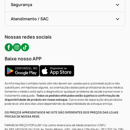
Formas De Pagamento
Serviços Farmacêuticos
Segurança
Troca E Devolução
Testes Rápidos
Bulas De A A Z
Autoteste Covid-19
Certificado De Segurança
Políticas De Marketplace
Portal Da Privacidade
Atendimento / SAC
Política De Privacidade
WhatsApp (47) 9202-1687
Atendimento@precopopular.com.br
Nossas redes sociais
Baixe nosso APP
As informações contidas neste site não devem ser usadas para automedicação e não
substituem, em hipótese alguma, as orientações dadas pelo profissional da área médica.
Somente o médico está apto a diagnosticar qualquer problema de saúde e prescrever o
tratamento adequado.
Todos os pedidos efetuados estão sujeitos à confirmação da
disponibilidade de produto em nosso estoque.
O processo de separação dos produtos
pode levar até dois dias úteis dependendo da disponibilidade do estoque em loja.
OS PREÇOS APRESENTADOS NO SITE SÃO DIFERENTES DOS PREÇOS DAS LOJAS
FÍSICAS DE NOSSA REDE.
FARMÁCIA PREÇO POPULAR | Cia Latino Americana de Medicamentos | CNPJ:
84.683.481/0416-04 | End: Av. Santo Albano, 490 - Vila Vera | São Paulo - SP | CEP: 04.296-