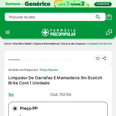
Procurar no site
Mamãe e Bebê
Copos e Mamadeiras
Escova de Limpeza
Limpador De Garrafas 
Vendido e entregue por:
Preço Popular
Limpador De Garrafas E Mamadeira 3m Scotch
Brite Com 1 Unidade
Cód
:
752745
3m
Preço PP