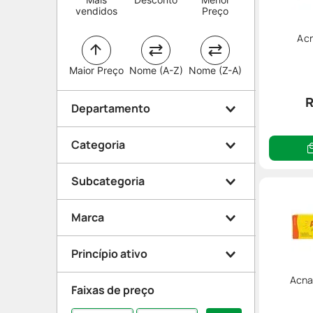
vendidos
Preço
Acn
Maior Preço
Nome (A-Z)
Nome (Z-A)
R
Departamento
Categoria
Beleza e Proteção
Subcategoria
Medicamentos
Rosto
Marca
Pele e Mucosa
Antiacne
Princípio ativo
Acne
Acnase
Acna
Faixas de preço
Peroxido De Benzoila