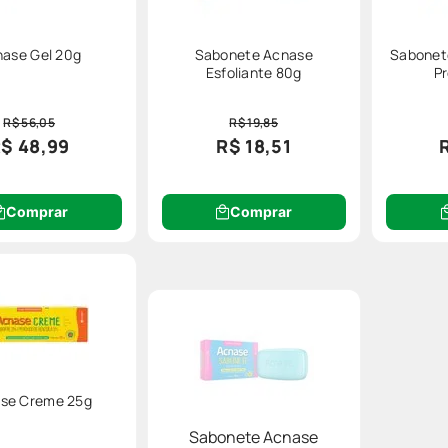
ase Gel 20g
Sabonete Acnase
Sabonet
Esfoliante 80g
P
R$ 56,05
R$ 19,85
$ 48,99
R$ 18,51
Comprar
Comprar
se Creme 25g
Sabonete Acnase