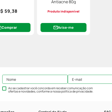
Antiacne 80g
$ 59,38
Produto indisponível
Avise-me
Comprar
Ao se cadastrar você concorda em receber comunicação com
ofertas e novidades, conforme a nossa
política de privacidade
.
romoções
Central de Ajuda
SAC 