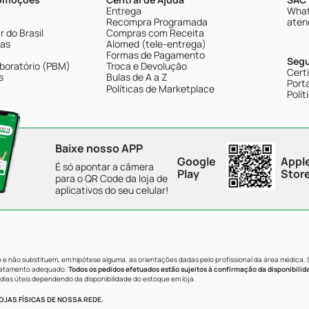
Entrega
What
Recompra Programada
aten
 do Brasil
Compras com Receita
tas
Alomed (tele-entrega)
Formas de Pagamento
Seg
boratório (PBM)
Troca e Devolução
Cert
s
Bulas de A a Z
Porta
Políticas de Marketplace
Polít
Baixe nosso APP
Google
Appl
É só apontar a câmera
Play
Stor
para o QR Code da loja de
aplicativos do seu celular!
e não substituem, em hipótese alguma, as orientações dadas pelo profissional da área médica.
tratamento adequado.
Todos os pedidos efetuados estão sujeitos à confirmação da disponibilid
dias úteis dependendo da disponibilidade do estoque em loja.
JAS FÍSICAS DE NOSSA REDE.