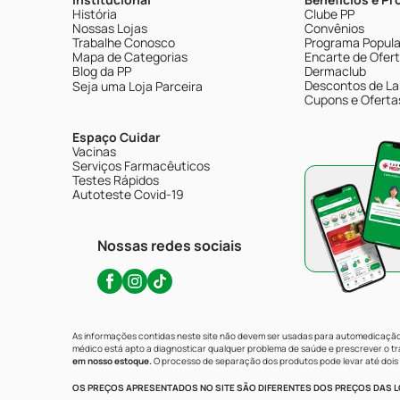
História
Clube PP
Nossas Lojas
Convênios
Trabalhe Conosco
Programa Popular
Mapa de Categorias
Encarte de Ofer
Blog da PP
Dermaclub
Descontos de La
Seja uma Loja Parceira
Cupons e Oferta
Espaço Cuidar
Vacinas
Serviços Farmacêuticos
Testes Rápidos
Autoteste Covid-19
Nossas redes sociais
As informações contidas neste site não devem ser usadas para automedicação 
médico está apto a diagnosticar qualquer problema de saúde e prescrever o 
em nosso estoque.
O processo de separação dos produtos pode levar até dois 
OS PREÇOS APRESENTADOS NO SITE SÃO DIFERENTES DOS PREÇOS DAS LO