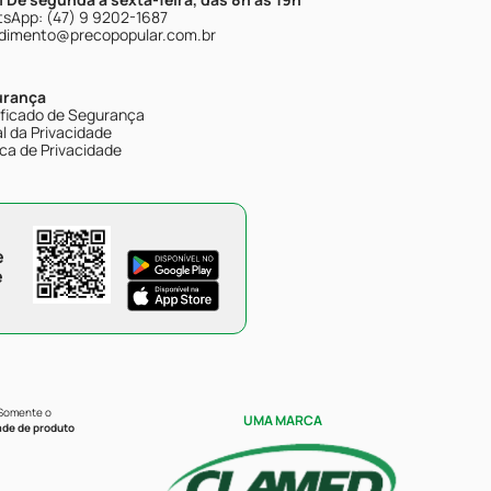
sApp: (47) 9 9202-1687
dimento@precopopular.com.br
urança
ificado de Segurança
l da Privacidade
ica de Privacidade
e
e
 Somente o
UMA MARCA
ade de produto