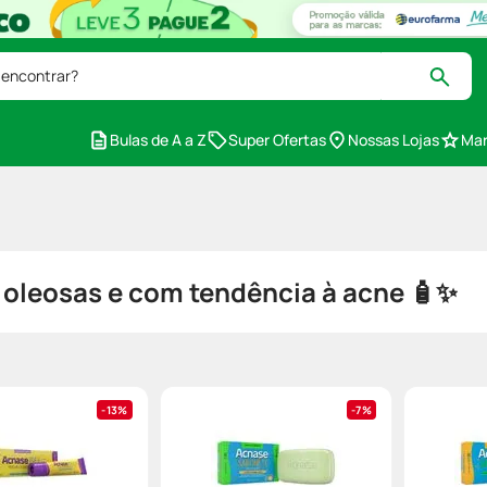
 encontrar?
Bulas de A a Z
Super Ofertas
Nossas Lojas
Mar
 oleosas e com tendência à acne 🧴✨
13%
7%