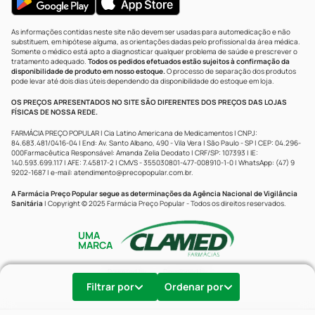
As informações contidas neste site não devem ser usadas para automedicação e não
substituem, em hipótese alguma, as orientações dadas pelo profissional da área médica.
Somente o médico está apto a diagnosticar qualquer problema de saúde e prescrever o
tratamento adequado.
Todos os pedidos efetuados estão sujeitos à confirmação da
disponibilidade de produto em nosso estoque.
O processo de separação dos produtos
pode levar até dois dias úteis dependendo da disponibilidade do estoque em loja.
OS PREÇOS APRESENTADOS NO SITE SÃO DIFERENTES DOS PREÇOS DAS LOJAS
FÍSICAS DE NOSSA REDE.
FARMÁCIA PREÇO POPULAR | Cia Latino Americana de Medicamentos | CNPJ:
84.683.481/0416-04 | End: Av. Santo Albano, 490 - Vila Vera | São Paulo - SP | CEP: 04.296-
000Farmacêutica Responsável: Amanda Zelia Deodato | CRF/SP: 107393 | IE:
140.593.699.117 | AFE: 7.45817-2 | CMVS - 355030801-477-008910-1-0 | WhatsApp: (47) 9
9202-1687 | e-mail:
atendimento@precopopular.com.br
.
A Farmácia Preço Popular segue as determinações da Agência Nacional de Vigilância
Sanitária
| Copyright © 2025 Farmácia Preço Popular - Todos os direitos reservados.
UMA
MARCA
Powered by
Developed by
Filtrar por
Ordenar por