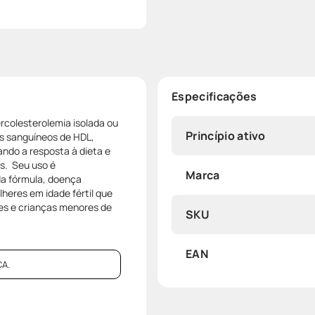
Especificações
rcolesterolemia isolada ou
Princípio ativo
is sanguíneos de HDL,
ando a resposta à dieta e
s. Seu uso é
Marca
da fórmula, doença
heres em idade fértil que
es e crianças menores de
SKU
EAN
A.