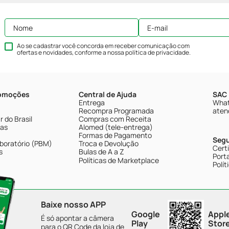
Ao se cadastrar você concorda em receber comunicação com
ofertas e novidades, conforme a nossa
política de privacidade
.
romoções
Central de Ajuda
SAC 
Entrega
What
Recompra Programada
aten
 do Brasil
Compras com Receita
tas
Alomed (tele-entrega)
Formas de Pagamento
Seg
boratório (PBM)
Troca e Devolução
Cert
s
Bulas de A a Z
Porta
Políticas de Marketplace
Polít
Baixe nosso APP
Google
Appl
É só apontar a câmera
Play
Stor
para o QR Code da loja de