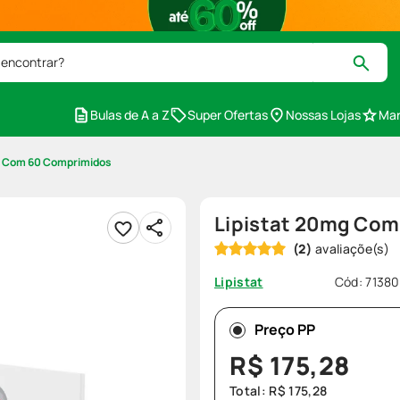
 encontrar?
Bulas de A a Z
Super Ofertas
Nossas Lojas
Mar
g Com 60 Comprimidos
Lipistat 20mg Co
(
2
)
Cód
:
71380
Lipistat
Preço PP
R$
175
,
28
Total:
R$
175
,
28