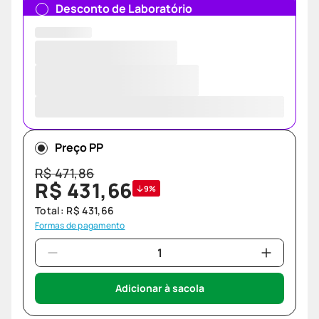
Desconto de Laboratório
Preço PP
R$
471
,
86
R$
431
,
66
9%
Total:
R$
431
,
66
Formas de pagamento
Adicionar à sacola