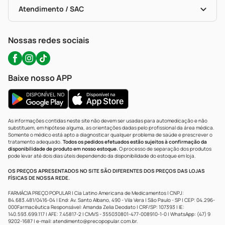
Certificado De Segurança
Políticas De Marketplace
Portal Da Privacidade
Atendimento / SAC
Política De Privacidade
WhatsApp (47) 9202-1687
Atendimento@precopopular.com.br
Nossas redes sociais
Baixe nosso APP
As informações contidas neste site não devem ser usadas para automedicação e não
substituem, em hipótese alguma, as orientações dadas pelo profissional da área médica.
Somente o médico está apto a diagnosticar qualquer problema de saúde e prescrever o
tratamento adequado.
Todos os pedidos efetuados estão sujeitos à confirmação da
disponibilidade de produto em nosso estoque.
O processo de separação dos produtos
pode levar até dois dias úteis dependendo da disponibilidade do estoque em loja.
OS PREÇOS APRESENTADOS NO SITE SÃO DIFERENTES DOS PREÇOS DAS LOJAS
FÍSICAS DE NOSSA REDE.
FARMÁCIA PREÇO POPULAR | Cia Latino Americana de Medicamentos | CNPJ:
84.683.481/0416-04 | End: Av. Santo Albano, 490 - Vila Vera | São Paulo - SP | CEP: 04.296-
000Farmacêutica Responsável: Amanda Zelia Deodato | CRF/SP: 107393 | IE:
140.593.699.117 | AFE: 7.45817-2 | CMVS - 355030801-477-008910-1-0 | WhatsApp: (47) 9
9202-1687 | e-mail:
atendimento@precopopular.com.br
.