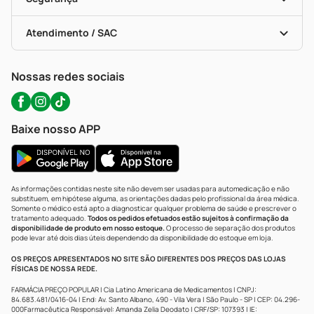
Troca E Devolução
Testes Rápidos
Bulas De A A Z
Autoteste Covid-19
Certificado De Segurança
Políticas De Marketplace
Portal Da Privacidade
Atendimento / SAC
Política De Privacidade
WhatsApp (47) 9202-1687
Atendimento@precopopular.com.br
Nossas redes sociais
Baixe nosso APP
As informações contidas neste site não devem ser usadas para automedicação e não
substituem, em hipótese alguma, as orientações dadas pelo profissional da área médica.
Somente o médico está apto a diagnosticar qualquer problema de saúde e prescrever o
tratamento adequado.
Todos os pedidos efetuados estão sujeitos à confirmação da
disponibilidade de produto em nosso estoque.
O processo de separação dos produtos
pode levar até dois dias úteis dependendo da disponibilidade do estoque em loja.
OS PREÇOS APRESENTADOS NO SITE SÃO DIFERENTES DOS PREÇOS DAS LOJAS
FÍSICAS DE NOSSA REDE.
FARMÁCIA PREÇO POPULAR | Cia Latino Americana de Medicamentos | CNPJ:
84.683.481/0416-04 | End: Av. Santo Albano, 490 - Vila Vera | São Paulo - SP | CEP: 04.296-
000Farmacêutica Responsável: Amanda Zelia Deodato | CRF/SP: 107393 | IE: