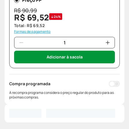
Preço PP
R$
90
,
99
R$
69
,
52
24%
Total:
R$
69
,
52
Formas de pagamento
Adicionar à sacola
Compra programada
A recompra programa considera o preço regular do produto para as
próximas compras.