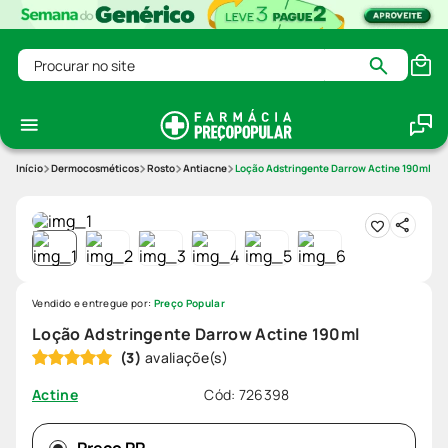
Procurar no site
Dermocosméticos
Rosto
Antiacne
Loção Adstringente Darrow Actine 190ml
Vendido e entregue por:
Preço Popular
Loção Adstringente Darrow Actine 190ml
(
3
)
Cód
:
726398
Actine