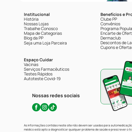
Institucional
Benefícios e P
História
Clube PP
Nossas Lojas
Convênios
Trabalhe Conosco
Programa Popular
Mapa de Categorias
Encarte de Ofer
Blog da PP
Dermaclub
Descontos de La
Seja uma Loja Parceira
Cupons e Oferta
Espaço Cuidar
Vacinas
Serviços Farmacêuticos
Testes Rápidos
Autoteste Covid-19
Nossas redes sociais
As informações contidas neste site não devem ser usadas para automedicação 
médico está apto a diagnosticar qualquer problema de saúde e prescrever o 