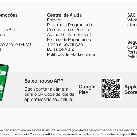
romoções
Central de Ajuda
SAC 
Entrega
What
Recompra Programada
aten
 do Brasil
Compras com Receita
tas
Alomed (tele-entrega)
Formas de Pagamento
Seg
boratório (PBM)
Troca e Devolução
Cert
s
Bulas de A a Z
Porta
Políticas de Marketplace
Polít
Baixe nosso APP
Google
Appl
É só apontar a câmera
Play
Stor
para o QR Code da loja de
aplicativos do seu celular!
e não substituem, em hipótese alguma, as orientações dadas pelo profissional da área médica.
tratamento adequado.
Todos os pedidos efetuados estão sujeitos à confirmação da disponibilid