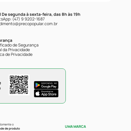
| De segunda à sexta-feira, das 8h às 19h
sApp: (47) 9 9202-1687
dimento@precopopular.com.br
urança
ificado de Segurança
l da Privacidade
ica de Privacidade
e
e
 Somente o
UMA MARCA
ade de produto