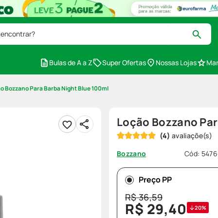
 encontrar?
Bulas de A a Z
Super Ofertas
Nossas Lojas
Mar
o Bozzano Para Barba Night Blue 100ml
Loção Bozzano Par
(
4
)
Cód
:
5476
Bozzano
Preço PP
R$
36
,
59
R$
29
,
40
20%