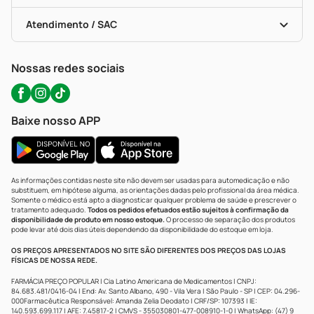
Testes Rápidos
Bulas De A A Z
Autoteste Covid-19
Certificado De Segurança
Políticas De Marketplace
Portal Da Privacidade
Atendimento / SAC
Política De Privacidade
WhatsApp (47) 9202-1687
Atendimento@precopopular.com.br
Nossas redes sociais
Baixe nosso APP
As informações contidas neste site não devem ser usadas para automedicação e não
substituem, em hipótese alguma, as orientações dadas pelo profissional da área médica.
Somente o médico está apto a diagnosticar qualquer problema de saúde e prescrever o
tratamento adequado.
Todos os pedidos efetuados estão sujeitos à confirmação da
disponibilidade de produto em nosso estoque.
O processo de separação dos produtos
pode levar até dois dias úteis dependendo da disponibilidade do estoque em loja.
OS PREÇOS APRESENTADOS NO SITE SÃO DIFERENTES DOS PREÇOS DAS LOJAS
FÍSICAS DE NOSSA REDE.
FARMÁCIA PREÇO POPULAR | Cia Latino Americana de Medicamentos | CNPJ:
84.683.481/0416-04 | End: Av. Santo Albano, 490 - Vila Vera | São Paulo - SP | CEP: 04.296-
000Farmacêutica Responsável: Amanda Zelia Deodato | CRF/SP: 107393 | IE:
140.593.699.117 | AFE: 7.45817-2 | CMVS - 355030801-477-008910-1-0 | WhatsApp: (47) 9