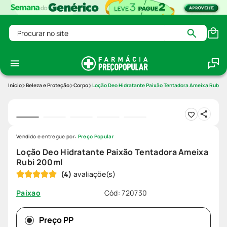
Procurar no site
Beleza e Proteção
Corpo
Loção Deo Hidratante Paixão Tentadora Ameixa Rubi 
Vendido e entregue por:
Preço Popular
Loção Deo Hidratante Paixão Tentadora Ameixa
Rubi 200ml
(
4
)
Cód
:
720730
Paixao
Preço PP