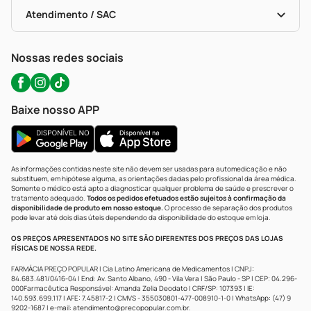
Bulas De A A Z
Autoteste Covid-19
Certificado De Segurança
Políticas De Marketplace
Portal Da Privacidade
Atendimento / SAC
Política De Privacidade
WhatsApp (47) 9202-1687
Atendimento@precopopular.com.br
Nossas redes sociais
Baixe nosso APP
As informações contidas neste site não devem ser usadas para automedicação e não
substituem, em hipótese alguma, as orientações dadas pelo profissional da área médica.
Somente o médico está apto a diagnosticar qualquer problema de saúde e prescrever o
tratamento adequado.
Todos os pedidos efetuados estão sujeitos à confirmação da
disponibilidade de produto em nosso estoque.
O processo de separação dos produtos
pode levar até dois dias úteis dependendo da disponibilidade do estoque em loja.
OS PREÇOS APRESENTADOS NO SITE SÃO DIFERENTES DOS PREÇOS DAS LOJAS
FÍSICAS DE NOSSA REDE.
FARMÁCIA PREÇO POPULAR | Cia Latino Americana de Medicamentos | CNPJ:
84.683.481/0416-04 | End: Av. Santo Albano, 490 - Vila Vera | São Paulo - SP | CEP: 04.296-
000Farmacêutica Responsável: Amanda Zelia Deodato | CRF/SP: 107393 | IE:
140.593.699.117 | AFE: 7.45817-2 | CMVS - 355030801-477-008910-1-0 | WhatsApp: (47) 9
9202-1687 | e-mail:
atendimento@precopopular.com.br
.