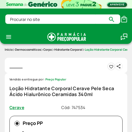
Procurar no site
Dermocosméticos
Corpo
Hidratante Corporal
Loção Hidratante Corporal Cerav
Vendido e entregue por:
Preço Popular
Loção Hidratante Corporal Cerave Pele Seca
Ácido Hialurônico Ceramidas 340ml
Cód
:
747534
Cerave
Preço PP