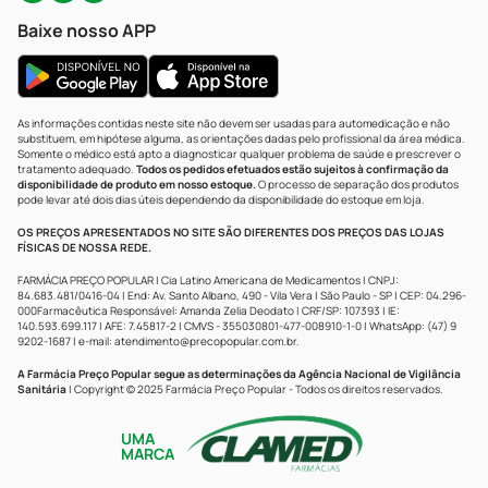
Baixe nosso APP
As informações contidas neste site não devem ser usadas para automedicação e não
substituem, em hipótese alguma, as orientações dadas pelo profissional da área médica.
Somente o médico está apto a diagnosticar qualquer problema de saúde e prescrever o
tratamento adequado.
Todos os pedidos efetuados estão sujeitos à confirmação da
disponibilidade de produto em nosso estoque.
O processo de separação dos produtos
pode levar até dois dias úteis dependendo da disponibilidade do estoque em loja.
OS PREÇOS APRESENTADOS NO SITE SÃO DIFERENTES DOS PREÇOS DAS LOJAS
FÍSICAS DE NOSSA REDE.
FARMÁCIA PREÇO POPULAR | Cia Latino Americana de Medicamentos | CNPJ:
84.683.481/0416-04 | End: Av. Santo Albano, 490 - Vila Vera | São Paulo - SP | CEP: 04.296-
000Farmacêutica Responsável: Amanda Zelia Deodato | CRF/SP: 107393 | IE:
140.593.699.117 | AFE: 7.45817-2 | CMVS - 355030801-477-008910-1-0 | WhatsApp: (47) 9
9202-1687 | e-mail:
atendimento@precopopular.com.br
.
A Farmácia Preço Popular segue as determinações da Agência Nacional de Vigilância
Sanitária
| Copyright © 2025 Farmácia Preço Popular - Todos os direitos reservados.
UMA
MARCA