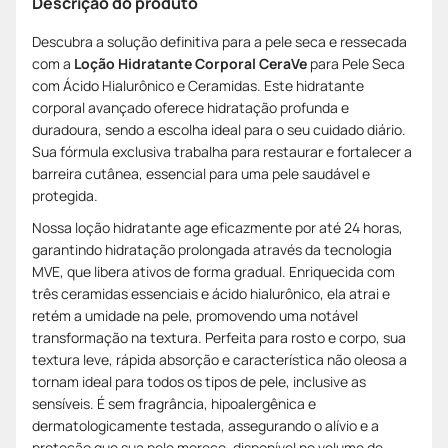
Descrição do produto
Descubra a solução definitiva para a pele seca e ressecada
com a
Loção Hidratante Corporal CeraVe
para Pele Seca
com Ácido Hialurônico e Ceramidas. Este hidratante
corporal avançado oferece hidratação profunda e
duradoura, sendo a escolha ideal para o seu cuidado diário.
Sua fórmula exclusiva trabalha para restaurar e fortalecer a
barreira cutânea, essencial para uma pele saudável e
protegida.
Nossa loção hidratante age eficazmente por até 24 horas,
garantindo hidratação prolongada através da tecnologia
MVE, que libera ativos de forma gradual. Enriquecida com
três ceramidas essenciais e ácido hialurônico, ela atrai e
retém a umidade na pele, promovendo uma notável
transformação na textura. Perfeita para rosto e corpo, sua
textura leve, rápida absorção e característica não oleosa a
tornam ideal para todos os tipos de pele, inclusive as
sensíveis. É sem fragrância, hipoalergênica e
dermatologicamente testada, assegurando o alívio e a
proteção que sua pele merece, disponível no volume de