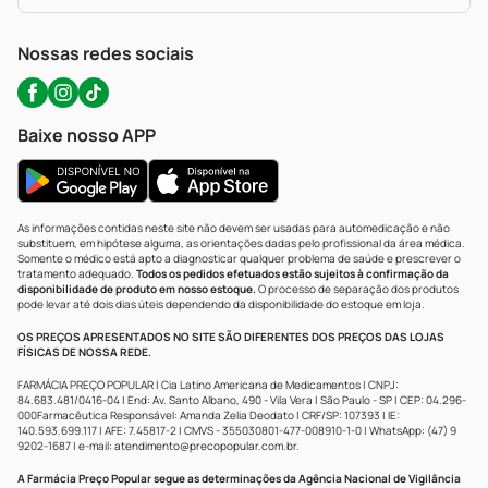
Política De Privacidade
WhatsApp (47) 9202-1687
Atendimento@precopopular.com.br
Nossas redes sociais
Baixe nosso APP
As informações contidas neste site não devem ser usadas para automedicação e não
substituem, em hipótese alguma, as orientações dadas pelo profissional da área médica.
Somente o médico está apto a diagnosticar qualquer problema de saúde e prescrever o
tratamento adequado.
Todos os pedidos efetuados estão sujeitos à confirmação da
disponibilidade de produto em nosso estoque.
O processo de separação dos produtos
pode levar até dois dias úteis dependendo da disponibilidade do estoque em loja.
OS PREÇOS APRESENTADOS NO SITE SÃO DIFERENTES DOS PREÇOS DAS LOJAS
FÍSICAS DE NOSSA REDE.
FARMÁCIA PREÇO POPULAR | Cia Latino Americana de Medicamentos | CNPJ:
84.683.481/0416-04 | End: Av. Santo Albano, 490 - Vila Vera | São Paulo - SP | CEP: 04.296-
000Farmacêutica Responsável: Amanda Zelia Deodato | CRF/SP: 107393 | IE:
140.593.699.117 | AFE: 7.45817-2 | CMVS - 355030801-477-008910-1-0 | WhatsApp: (47) 9
9202-1687 | e-mail:
atendimento@precopopular.com.br
.
A Farmácia Preço Popular segue as determinações da Agência Nacional de Vigilância