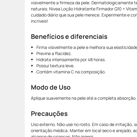
visivelmente a firmeza da pele. Dermatologicamente t
naturais. Nivea Loção Hidratante Firmador Q10 + Vitam
cuidado diário que sua pele merece. Experimente e co
incríveis!
Benefícios e diferenciais
Firma visivelmente a pele e melhora sua elasticidad
Previne a flacidez.
Hidrata intensamente por 48 horas.
Possui textura leve.
Contém vitamina C na composição.
Modo de Uso
Aplique suavemente na pele até a completa absorção.
Precauções
Uso externo. Não use no rosto. Em caso de irritação, 
orientação médica. Manter em local seco e arejado, ao 
alcance de crianças. Não ingerir.