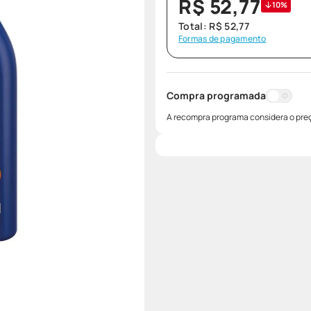
R$
52
,
77
10%
Total:
R$
52
,
77
Formas de pagamento
Compra programada
A recompra programa considera o preç