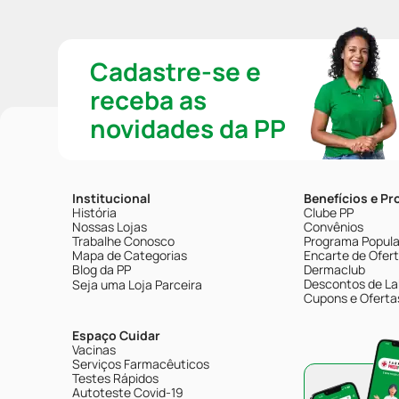
Cadastre-se e
receba as
novidades da PP
Institucional
Benefícios e P
História
Clube PP
Nossas Lojas
Convênios
Trabalhe Conosco
Programa Popular
Mapa de Categorias
Encarte de Ofer
Blog da PP
Dermaclub
Descontos de La
Seja uma Loja Parceira
Cupons e Oferta
Espaço Cuidar
Vacinas
Serviços Farmacêuticos
Testes Rápidos
Autoteste Covid-19