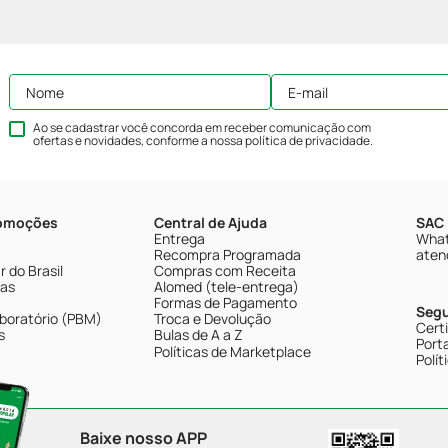
Ao se cadastrar você concorda em receber comunicação com
ofertas e novidades, conforme a nossa
política de privacidade
.
romoções
Central de Ajuda
SAC 
Entrega
What
Recompra Programada
aten
 do Brasil
Compras com Receita
tas
Alomed (tele-entrega)
Formas de Pagamento
Seg
boratório (PBM)
Troca e Devolução
Cert
s
Bulas de A a Z
Porta
Políticas de Marketplace
Polít
Baixe nosso APP