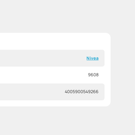
Nivea
9608
4005900549266