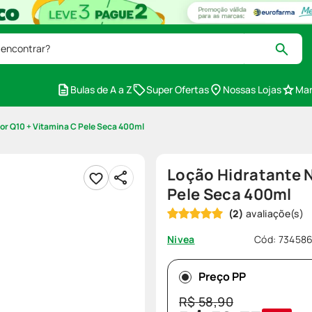
 encontrar?
Bulas de A a Z
Super Ofertas
Nossas Lojas
Mar
or Q10 + Vitamina C Pele Seca 400ml
Loção Hidratante N
Pele Seca 400ml
(
2
)
Cód
:
73458
Nivea
Preço PP
R$
58
,
90