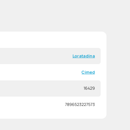
Loratadina
Cimed
16429
7896523227573