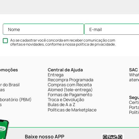
Ao se cadastrar você concorda em receber comunicação com
ofertas e novidades, conforme a nossa
política de privacidade
.
romoções
Central de Ajuda
SAC 
Entrega
What
Recompra Programada
aten
 do Brasil
Compras com Receita
tas
Alomed (tele-entrega)
Formas de Pagamento
Seg
boratório (PBM)
Troca e Devolução
Cert
s
Bulas de A a Z
Porta
Políticas de Marketplace
Polít
Baixe nosso APP