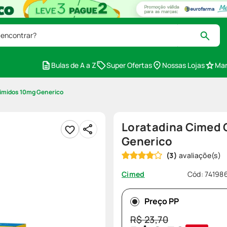
 encontrar?
Bulas de A a Z
Super Ofertas
Nossas Lojas
Mar
imidos 10mg Generico
Loratadina Cimed
Generico
(
3
)
Cód
:
74198
Cimed
Preço PP
R$
23
,
70