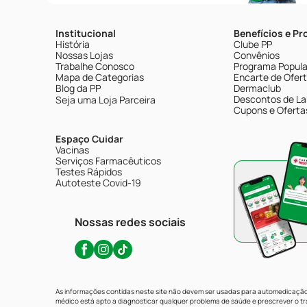
Institucional
Benefícios e P
História
Clube PP
Nossas Lojas
Convênios
Trabalhe Conosco
Programa Popular
Mapa de Categorias
Encarte de Ofer
Blog da PP
Dermaclub
Descontos de La
Seja uma Loja Parceira
Cupons e Oferta
Espaço Cuidar
Vacinas
Serviços Farmacêuticos
Testes Rápidos
Autoteste Covid-19
Nossas redes sociais
As informações contidas neste site não devem ser usadas para automedicação 
médico está apto a diagnosticar qualquer problema de saúde e prescrever o 