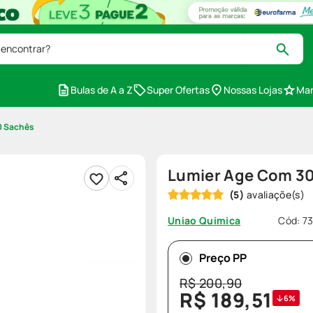
 encontrar?
Bulas de A a Z
Super Ofertas
Nossas Lojas
Mar
0 Sachês
Lumier Age Com 3
(
5
)
Cód
:
7
Uniao Quimica
Preço PP
R$
200
,
90
R$
189
,
51
6%