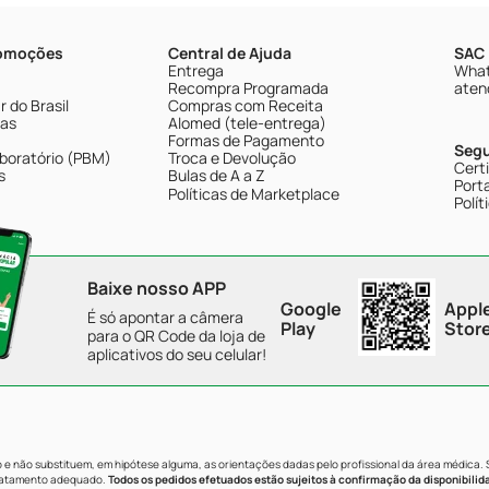
romoções
Central de Ajuda
SAC 
Entrega
What
Recompra Programada
aten
 do Brasil
Compras com Receita
tas
Alomed (tele-entrega)
Formas de Pagamento
Seg
boratório (PBM)
Troca e Devolução
Cert
s
Bulas de A a Z
Porta
Políticas de Marketplace
Polít
Baixe nosso APP
Google
Appl
É só apontar a câmera
Play
Stor
para o QR Code da loja de
aplicativos do seu celular!
e não substituem, em hipótese alguma, as orientações dadas pelo profissional da área médica.
tratamento adequado.
Todos os pedidos efetuados estão sujeitos à confirmação da disponibilid