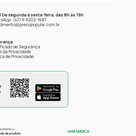
| De segunda à sexta-feira, das 8h às 19h
sApp: (47) 9 9202-1687
dimento@precopopular.com.br
urança
ificado de Segurança
l da Privacidade
ica de Privacidade
e
e
 Somente o
UMA MARCA
ade de produto