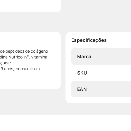
Especificações
de peptídeos de colágeno
Marca
olina Nutricolin®, vitamina
Açúcar
 19 anos) consumir um
SKU
EAN