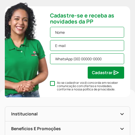
Cadastre-se e receba as
novidades da PP
Cadastrar
Ao se cadastrar você concorda em receber
comunicação com ofertas e novidades,
conforme a nossa
política de privacidade
.
Institucional
História
Nossas Lojas
Benefícios E Promoções
Trabalhe Conosco