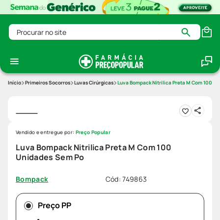
Procurar no site
Primeiros Socorros
Luvas Cirúrgicas
Luva Bompack Nitrilica Preta M Com 100 U
Vendido e entregue por:
Preço Popular
Luva Bompack Nitrilica Preta M Com 100
Unidades Sem Po
Cód
:
749863
Bompack
Preço PP