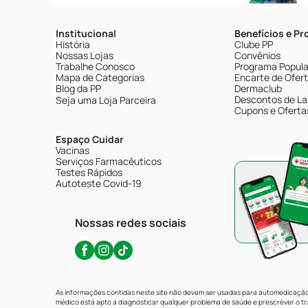
Institucional
Benefícios e P
História
Clube PP
Nossas Lojas
Convênios
Trabalhe Conosco
Programa Popular
Mapa de Categorias
Encarte de Ofer
Blog da PP
Dermaclub
Descontos de La
Seja uma Loja Parceira
Cupons e Oferta
Espaço Cuidar
Vacinas
Serviços Farmacêuticos
Testes Rápidos
Autoteste Covid-19
Nossas redes sociais
As informações contidas neste site não devem ser usadas para automedicação 
médico está apto a diagnosticar qualquer problema de saúde e prescrever o 