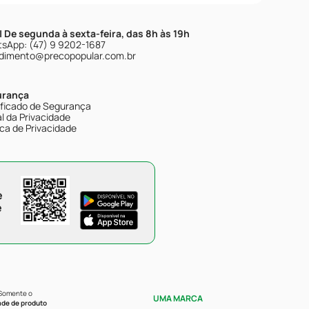
| De segunda à sexta-feira, das 8h às 19h
sApp: (47) 9 9202-1687
dimento@precopopular.com.br
urança
ificado de Segurança
l da Privacidade
ica de Privacidade
e
e
 Somente o
UMA MARCA
ade de produto