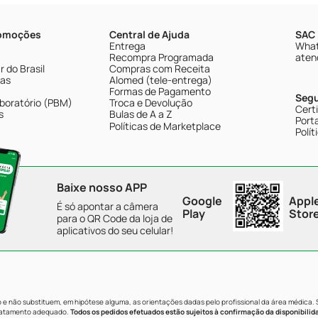
romoções
Central de Ajuda
SAC 
Entrega
What
Recompra Programada
aten
 do Brasil
Compras com Receita
tas
Alomed (tele-entrega)
Formas de Pagamento
Seg
boratório (PBM)
Troca e Devolução
Cert
s
Bulas de A a Z
Porta
Políticas de Marketplace
Polít
Baixe nosso APP
Google
Appl
É só apontar a câmera
Play
Stor
para o QR Code da loja de
aplicativos do seu celular!
e não substituem, em hipótese alguma, as orientações dadas pelo profissional da área médica.
tratamento adequado.
Todos os pedidos efetuados estão sujeitos à confirmação da disponibilid