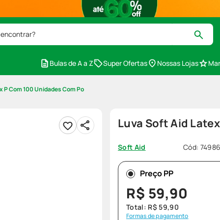
 encontrar?
Bulas de A a Z
Super Ofertas
Nossas Lojas
Mar
tex P Com 100 Unidades Com Po
Luva Soft Aid Lat
Cód
:
7498
Soft Aid
Preço PP
R$
59
,
90
Total:
R$
59
,
90
Formas de pagamento