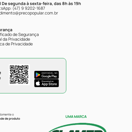
| De segunda à sexta-feira, das 8h às 19h
sApp: (47) 9 9202-1687
dimento@precopopular.com.br
urança
ificado de Segurança
l da Privacidade
ica de Privacidade
e
e
 Somente o
UMA MARCA
ade de produto