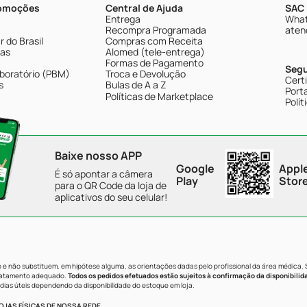
romoções
Central de Ajuda
SAC 
Entrega
What
Recompra Programada
aten
 do Brasil
Compras com Receita
tas
Alomed (tele-entrega)
Formas de Pagamento
Seg
boratório (PBM)
Troca e Devolução
Cert
s
Bulas de A a Z
Porta
Políticas de Marketplace
Polít
Baixe nosso APP
Google
Appl
É só apontar a câmera
Play
Stor
para o QR Code da loja de
aplicativos do seu celular!
e não substituem, em hipótese alguma, as orientações dadas pelo profissional da área médica.
tratamento adequado.
Todos os pedidos efetuados estão sujeitos à confirmação da disponibilid
dias úteis dependendo da disponibilidade do estoque em loja.
JAS FÍSICAS DE NOSSA REDE.