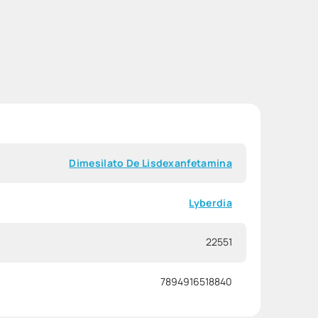
Dimesilato De Lisdexanfetamina
Lyberdia
22551
7894916518840