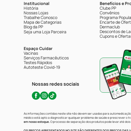
Institucional
Benefícios e P
História
Clube PP
Nossas Lojas
Convênios
Trabalhe Conosco
Programa Popular
Mapa de Categorias
Encarte de Ofer
Blog da PP
Dermaclub
Descontos de La
Seja uma Loja Parceira
Cupons e Oferta
Espaço Cuidar
Vacinas
Serviços Farmacêuticos
Testes Rápidos
Autoteste Covid-19
Nossas redes sociais
As informações contidas neste site não devem ser usadas para automedicação 
médico está apto a diagnosticar qualquer problema de saúde e prescrever o 
em nosso estoque.
O processo de separação dos produtos pode levar até dois 
OS PREÇOS APRESENTADOS NO SITE SÃO DIFERENTES DOS PREÇOS DAS LO