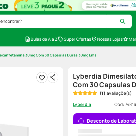
 encontrar?
Bulas de A a Z
Super Ofertas
Nossas Lojas
Mar
isdexanfetamina 30mg Com 30 Capsulas Duras 30mg Ems
Lyberdia Dimesila
Com 30 Capsulas 
(
1
)
Cód
:
7481
Lyberdia
Desconto de Laborat