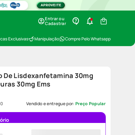
Entrar ou
Cadastrar
cas Exclusivas
Manipulação
Compre Pelo Whatsapp
to De Lisdexanfetamina 30mg
Duras 30mg Ems
60
Vendido e entregue por:
Preço Popular
ório