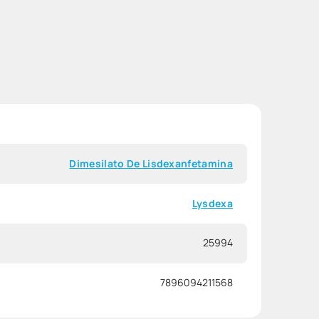
Dimesilato De Lisdexanfetamina
Lysdexa
25994
7896094211568