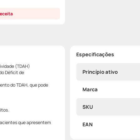
eceita
Especificações
tividade (TDAH)
Princípio ativo
o Déficit de
mento do TDAH, que pode
Marca
SKU
ltos.
pacientes que apresentem
EAN