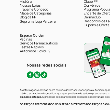
História
Clube PP
Nossas Lojas
Convênios
Trabalhe Conosco
Programa Popular
Mapa de Categorias
Encarte de Ofer
Blog da PP
Dermaclub
Descontos de La
Seja uma Loja Parceira
Cupons e Oferta
Espaço Cuidar
Vacinas
Serviços Farmacêuticos
Testes Rápidos
Autoteste Covid-19
Nossas redes sociais
As informações contidas neste site não devem ser usadas para automedicação 
médico está apto a diagnosticar qualquer problema de saúde e prescrever o 
em nosso estoque.
O processo de separação dos produtos pode levar até dois 
OS PREÇOS APRESENTADOS NO SITE SÃO DIFERENTES DOS PREÇOS DAS LO