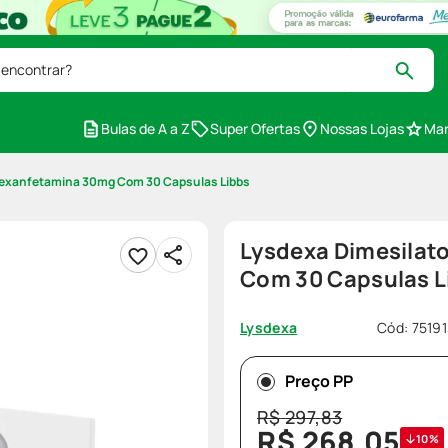
 encontrar?
Bulas de A a Z
Super Ofertas
Nossas Lojas
Mar
sdexanfetamina 30mg Com 30 Capsulas Libbs
Lysdexa Dimesilat
Com 30 Capsulas L
Cód
:
7519
Lysdexa
Preço PP
R$
297
,
83
R$
268
,
05
10%