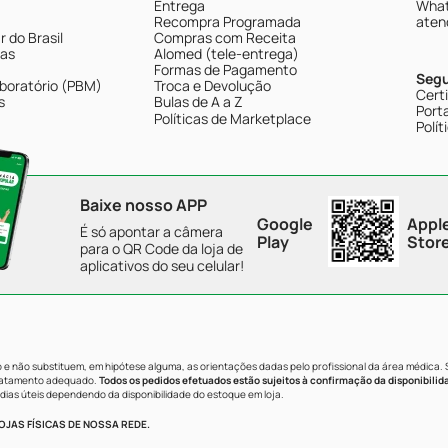
Entrega
What
Recompra Programada
aten
 do Brasil
Compras com Receita
tas
Alomed (tele-entrega)
Formas de Pagamento
Seg
boratório (PBM)
Troca e Devolução
Cert
s
Bulas de A a Z
Porta
Políticas de Marketplace
Polít
Baixe nosso APP
Google
Appl
É só apontar a câmera
Play
Stor
para o QR Code da loja de
aplicativos do seu celular!
e não substituem, em hipótese alguma, as orientações dadas pelo profissional da área médica.
tratamento adequado.
Todos os pedidos efetuados estão sujeitos à confirmação da disponibilid
dias úteis dependendo da disponibilidade do estoque em loja.
JAS FÍSICAS DE NOSSA REDE.