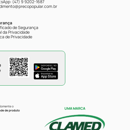
sApp: (47) 9 9202-1687
dimento@precopopular.com.br
urança
ificado de Segurança
l da Privacidade
ica de Privacidade
e
e
 Somente o
UMA MARCA
ade de produto