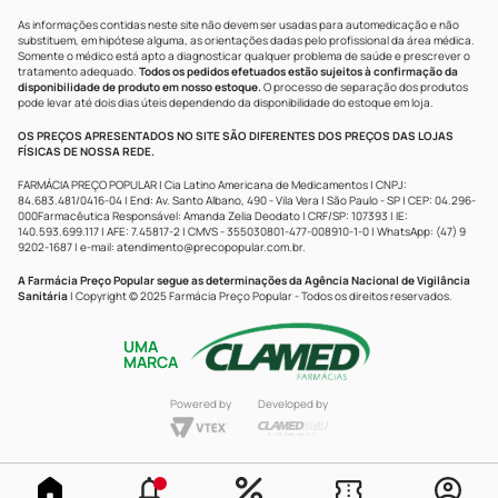
As informações contidas neste site não devem ser usadas para automedicação e não
substituem, em hipótese alguma, as orientações dadas pelo profissional da área médica.
Somente o médico está apto a diagnosticar qualquer problema de saúde e prescrever o
tratamento adequado.
Todos os pedidos efetuados estão sujeitos à confirmação da
disponibilidade de produto em nosso estoque.
O processo de separação dos produtos
pode levar até dois dias úteis dependendo da disponibilidade do estoque em loja.
OS PREÇOS APRESENTADOS NO SITE SÃO DIFERENTES DOS PREÇOS DAS LOJAS
FÍSICAS DE NOSSA REDE.
FARMÁCIA PREÇO POPULAR | Cia Latino Americana de Medicamentos | CNPJ:
84.683.481/0416-04 | End: Av. Santo Albano, 490 - Vila Vera | São Paulo - SP | CEP: 04.296-
000Farmacêutica Responsável: Amanda Zelia Deodato | CRF/SP: 107393 | IE:
140.593.699.117 | AFE: 7.45817-2 | CMVS - 355030801-477-008910-1-0 | WhatsApp: (47) 9
9202-1687 | e-mail:
atendimento@precopopular.com.br
.
A Farmácia Preço Popular segue as determinações da Agência Nacional de Vigilância
Sanitária
| Copyright © 2025 Farmácia Preço Popular - Todos os direitos reservados.
UMA
MARCA
Powered by
Developed by