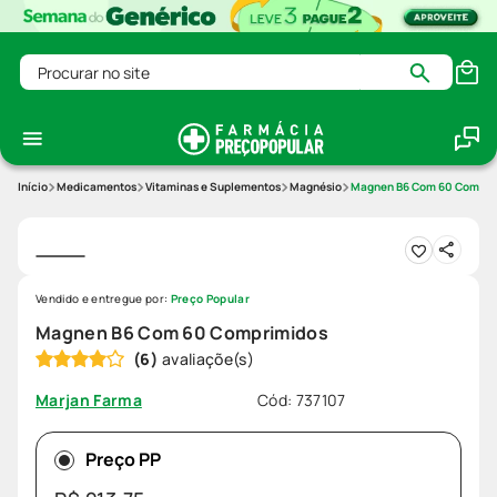
Procurar no site
Medicamentos
Vitaminas e Suplementos
Magnésio
Magnen B6 Com 60 Compri
Vendido e entregue por:
Preço Popular
Magnen B6 Com 60 Comprimidos
(
6
)
Cód
:
737107
Marjan Farma
Preço PP