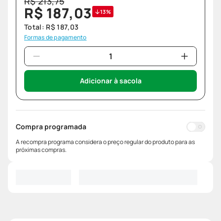
R$
213
,
75
R$
187
,
03
13%
Total:
R$
187
,
03
Formas de pagamento
Adicionar à sacola
Compra programada
A recompra programa considera o preço regular do produto para as
próximas compras.