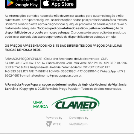
As informações contidas neste site não devem ser usadas para automedicação e não
substituem, em hipótese alguma, as orientações dadas pelo profissional da área médica.
Somente o médico está apto a diagnosticar qualquer problema de saúde e prescrever o
tratamento adequado.
Todos os pedidos efetuados estão sujeitos à confirmação da
disponibilidade de produto em nosso estoque.
O processo de separação dos produtos
pode levar até dois dias úteis dependendo da disponibilidade do estoque em loja.
OS PREÇOS APRESENTADOS NO SITE SÃO DIFERENTES DOS PREÇOS DAS LOJAS
FÍSICAS DE NOSSA REDE.
FARMÁCIA PREÇO POPULAR | Cia Latino Americana de Medicamentos | CNPJ:
84.683.481/0416-04 | End: Av. Santo Albano, 490 - Vila Vera | São Paulo - SP | CEP: 04.296-
000Farmacêutica Responsável: Amanda Zelia Deodato | CRF/SP: 107393 | IE:
140.593.699.117 | AFE: 7.45817-2 | CMVS - 355030801-477-008910-1-0 | WhatsApp: (47) 9
9202-1687 | e-mail:
atendimento@precopopular.com.br
.
A Farmácia Preço Popular segue as determinações da Agência Nacional de Vigilância
Sanitária
| Copyright © 2025 Farmácia Preço Popular - Todos os direitos reservados.
UMA
MARCA
Powered by
Developed by