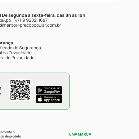
| De segunda à sexta-feira, das 8h às 19h
sApp: (47) 9 9202-1687
dimento@precopopular.com.br
urança
ificado de Segurança
l da Privacidade
ica de Privacidade
e
e
 Somente o
UMA MARCA
ade de produto