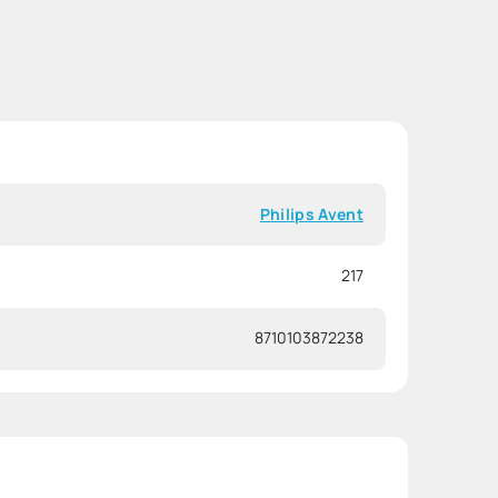
Philips Avent
217
8710103872238