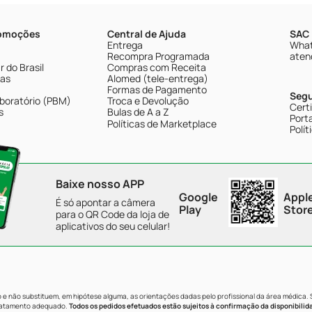
romoções
Central de Ajuda
SAC 
Entrega
What
Recompra Programada
aten
 do Brasil
Compras com Receita
tas
Alomed (tele-entrega)
Formas de Pagamento
Seg
boratório (PBM)
Troca e Devolução
Cert
s
Bulas de A a Z
Porta
Políticas de Marketplace
Polít
Baixe nosso APP
Google
Appl
É só apontar a câmera
Play
Stor
para o QR Code da loja de
aplicativos do seu celular!
e não substituem, em hipótese alguma, as orientações dadas pelo profissional da área médica.
tratamento adequado.
Todos os pedidos efetuados estão sujeitos à confirmação da disponibilid