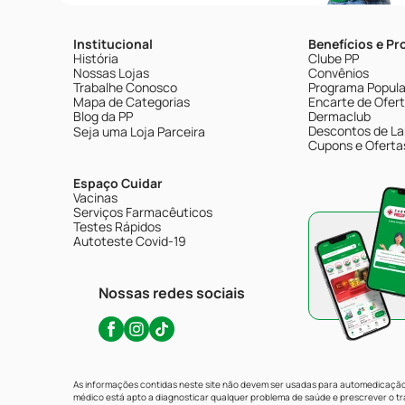
Institucional
Benefícios e P
História
Clube PP
Nossas Lojas
Convênios
Trabalhe Conosco
Programa Popular
Mapa de Categorias
Encarte de Ofer
Blog da PP
Dermaclub
Descontos de La
Seja uma Loja Parceira
Cupons e Oferta
Espaço Cuidar
Vacinas
Serviços Farmacêuticos
Testes Rápidos
Autoteste Covid-19
Nossas redes sociais
As informações contidas neste site não devem ser usadas para automedicação 
médico está apto a diagnosticar qualquer problema de saúde e prescrever o 