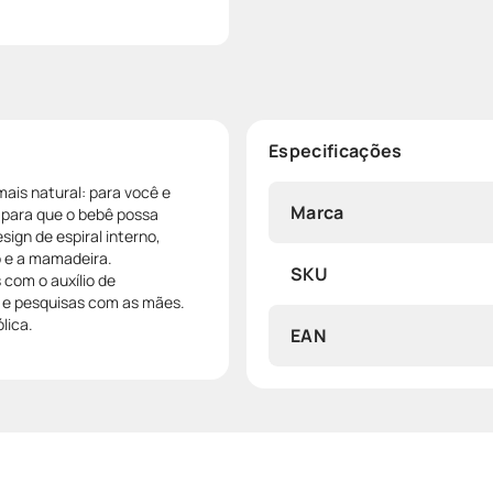
Especificações
is natural: para você e
Marca
 para que o bebê possa
ign de espiral interno,
o e a mamadeira.
SKU
 com o auxílio de
s e pesquisas com as mães.
lica.
EAN