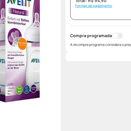
Total:
R$
94
,
90
Formas de pagamento
Compra programada
A recompra programa considera o preç