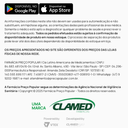
As informações contidas neste site não devem ser usadas para automedicação e não
substituem, em hipótese alguma, as orientações dadas pelo profissional da área médica.
Somente o médico está apto a diagnosticar qualquer problema de saúde e prescrever o
tratamento adequado.
Todos os pedidos efetuados estão sujeitos à confirmação da
disponibilidade de produto em nosso estoque.
O processo de separação dos produtos
pode levar até dois dias úteis dependendo da disponibilidade do estoque em loja.
OS PREÇOS APRESENTADOS NO SITE SÃO DIFERENTES DOS PREÇOS DAS LOJAS
FÍSICAS DE NOSSA REDE.
FARMÁCIA PREÇO POPULAR | Cia Latino Americana de Medicamentos | CNPJ:
84.683.481/0416-04 | End: Av. Santo Albano, 490 - Vila Vera | São Paulo - SP | CEP: 04.296-
000Farmacêutica Responsável: Amanda Zelia Deodato | CRF/SP: 107393 | IE:
140.593.699.117 | AFE: 7.45817-2 | CMVS - 355030801-477-008910-1-0 | WhatsApp: (47) 9
9202-1687 | e-mail:
atendimento@precopopular.com.br
.
A Farmácia Preço Popular segue as determinações da Agência Nacional de Vigilância
Sanitária
| Copyright © 2025 Farmácia Preço Popular - Todos os direitos reservados.
UMA
MARCA
Powered by
Developed by