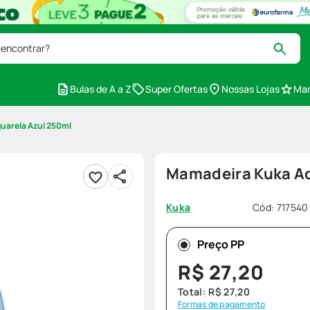
 encontrar?
Bulas de A a Z
Super Ofertas
Nossas Lojas
Mar
uarela Azul 250ml
Mamadeira Kuka Aq
Cód
:
717540
Kuka
Preço PP
R$
27
,
20
Total:
R$
27
,
20
Formas de pagamento