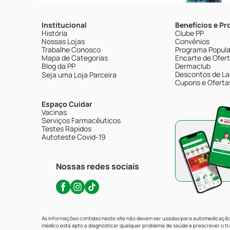
Institucional
Benefícios e P
História
Clube PP
Nossas Lojas
Convênios
Trabalhe Conosco
Programa Popular
Mapa de Categorias
Encarte de Ofer
Blog da PP
Dermaclub
Descontos de La
Seja uma Loja Parceira
Cupons e Oferta
Espaço Cuidar
Vacinas
Serviços Farmacêuticos
Testes Rápidos
Autoteste Covid-19
Nossas redes sociais
As informações contidas neste site não devem ser usadas para automedicação 
médico está apto a diagnosticar qualquer problema de saúde e prescrever o 