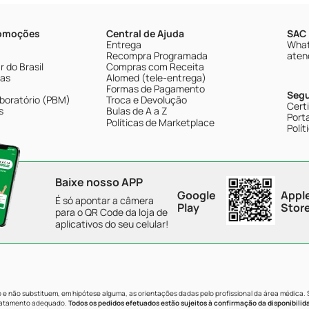
romoções
Central de Ajuda
SAC 
Entrega
What
Recompra Programada
aten
 do Brasil
Compras com Receita
tas
Alomed (tele-entrega)
Formas de Pagamento
Seg
boratório (PBM)
Troca e Devolução
Cert
s
Bulas de A a Z
Porta
Políticas de Marketplace
Polít
Baixe nosso APP
Google
Appl
É só apontar a câmera
Play
Stor
para o QR Code da loja de
aplicativos do seu celular!
e não substituem, em hipótese alguma, as orientações dadas pelo profissional da área médica.
tratamento adequado.
Todos os pedidos efetuados estão sujeitos à confirmação da disponibilid