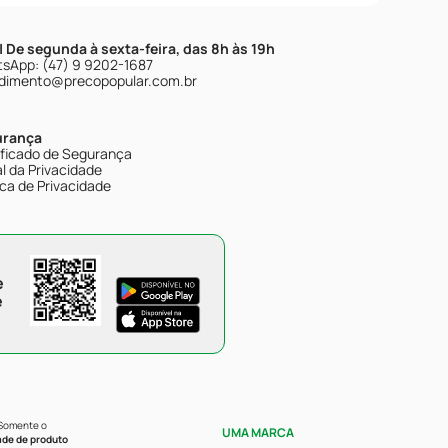
| De segunda à sexta-feira, das 8h às 19h
sApp: (47) 9 9202-1687
dimento@precopopular.com.br
urança
ificado de Segurança
l da Privacidade
ica de Privacidade
e
e
 Somente o
UMA MARCA
ade de produto