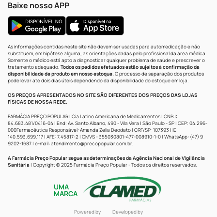
Baixe nosso APP
As informações contidas neste site não devem ser usadas para automedicação e não
substituem, em hipótese alguma, as orientações dadas pelo profissional da área médica.
Somente o médico está apto a diagnosticar qualquer problema de saúde e prescrever o
tratamento adequado.
Todos os pedidos efetuados estão sujeitos à confirmação da
disponibilidade de produto em nosso estoque.
O processo de separação dos produtos
pode levar até dois dias úteis dependendo da disponibilidade do estoque em loja.
OS PREÇOS APRESENTADOS NO SITE SÃO DIFERENTES DOS PREÇOS DAS LOJAS
FÍSICAS DE NOSSA REDE.
FARMÁCIA PREÇO POPULAR | Cia Latino Americana de Medicamentos | CNPJ:
84.683.481/0416-04 | End: Av. Santo Albano, 490 - Vila Vera | São Paulo - SP | CEP: 04.296-
000Farmacêutica Responsável: Amanda Zelia Deodato | CRF/SP: 107393 | IE:
140.593.699.117 | AFE: 7.45817-2 | CMVS - 355030801-477-008910-1-0 | WhatsApp: (47) 9
9202-1687 | e-mail:
atendimento@precopopular.com.br
.
A Farmácia Preço Popular segue as determinações da Agência Nacional de Vigilância
Sanitária
| Copyright © 2025 Farmácia Preço Popular - Todos os direitos reservados.
UMA
MARCA
Powered by
Developed by