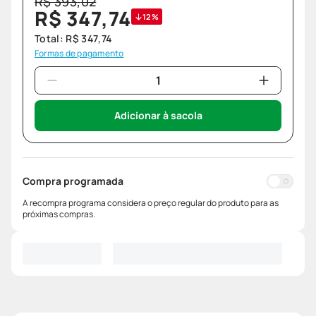
R$
393
,
02
R$
347
,
74
12%
Total:
R$
347
,
74
Formas de pagamento
Adicionar à sacola
Compra programada
A recompra programa considera o preço regular do produto para as
próximas compras.