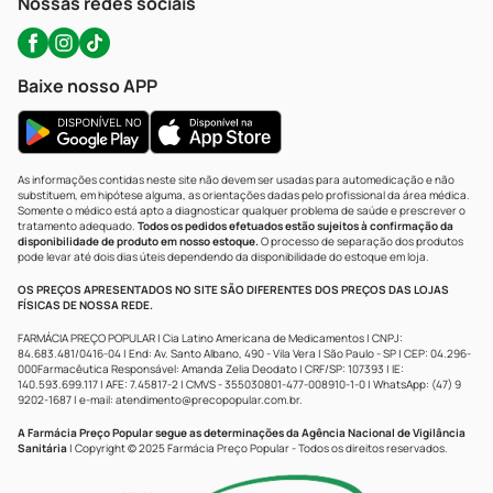
Nossas redes sociais
Baixe nosso APP
As informações contidas neste site não devem ser usadas para automedicação e não
substituem, em hipótese alguma, as orientações dadas pelo profissional da área médica.
Somente o médico está apto a diagnosticar qualquer problema de saúde e prescrever o
tratamento adequado.
Todos os pedidos efetuados estão sujeitos à confirmação da
disponibilidade de produto em nosso estoque.
O processo de separação dos produtos
pode levar até dois dias úteis dependendo da disponibilidade do estoque em loja.
OS PREÇOS APRESENTADOS NO SITE SÃO DIFERENTES DOS PREÇOS DAS LOJAS
FÍSICAS DE NOSSA REDE.
FARMÁCIA PREÇO POPULAR | Cia Latino Americana de Medicamentos | CNPJ:
84.683.481/0416-04 | End: Av. Santo Albano, 490 - Vila Vera | São Paulo - SP | CEP: 04.296-
000Farmacêutica Responsável: Amanda Zelia Deodato | CRF/SP: 107393 | IE:
140.593.699.117 | AFE: 7.45817-2 | CMVS - 355030801-477-008910-1-0 | WhatsApp: (47) 9
9202-1687 | e-mail:
atendimento@precopopular.com.br
.
A Farmácia Preço Popular segue as determinações da Agência Nacional de Vigilância
Sanitária
| Copyright © 2025 Farmácia Preço Popular - Todos os direitos reservados.