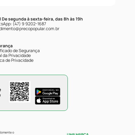
| De segunda à sexta-feira, das 8h às 19h
sApp: (47) 9 9202-1687
dimento@precopopular.com.br
urança
ificado de Segurança
l da Privacidade
ica de Privacidade
e
e
 Somente o
UMA MARCA