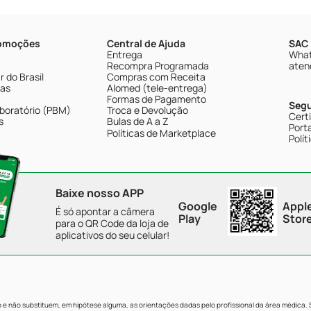
romoções
Central de Ajuda
SAC 
Entrega
What
Recompra Programada
aten
 do Brasil
Compras com Receita
tas
Alomed (tele-entrega)
Formas de Pagamento
Seg
boratório (PBM)
Troca e Devolução
Cert
s
Bulas de A a Z
Porta
Políticas de Marketplace
Polít
Baixe nosso APP
Google
Appl
É só apontar a câmera
Play
Stor
para o QR Code da loja de
aplicativos do seu celular!
e não substituem, em hipótese alguma, as orientações dadas pelo profissional da área médica.