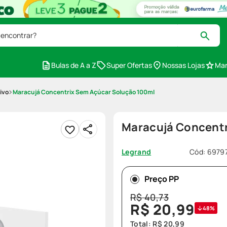
 encontrar?
Bulas de A a Z
Super Ofertas
Nossas Lojas
Mar
ivo
Maracujá Concentrix Sem Açúcar Solução 100ml
Maracujá Concentr
Cód
:
6979
Legrand
Preço PP
R$
40
,
73
R$
20
,
99
48%
Total:
R$
20
,
99