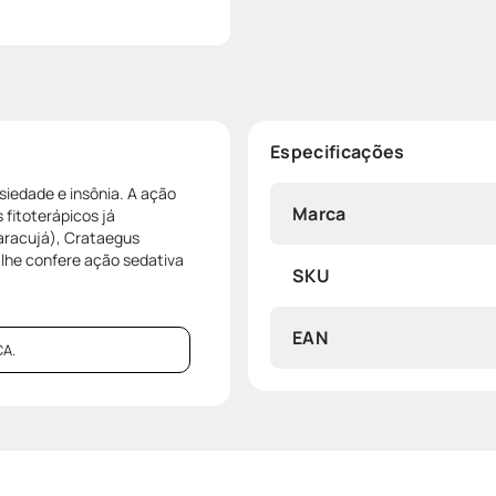
Especificações
iedade e insônia. A ação
Marca
fitoterápicos já
aracujá), Crataegus
e lhe confere ação sedativa
SKU
EAN
A.