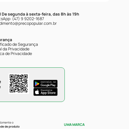
| De segunda à sexta-feira, das 8h às 19h
sApp: (47) 9 9202-1687
dimento@precopopular.com.br
urança
ificado de Segurança
l da Privacidade
ica de Privacidade
e
e
 Somente o
UMA MARCA
ade de produto