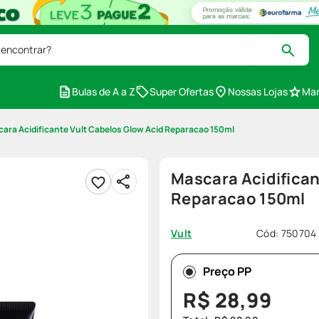
 encontrar?
Bulas de A a Z
Super Ofertas
Nossas Lojas
Mar
ara Acidificante Vult Cabelos Glow Acid Reparacao 150ml
Mascara Acidifican
Reparacao 150ml
Cód
:
750704
Vult
Preço PP
R$
28
,
99