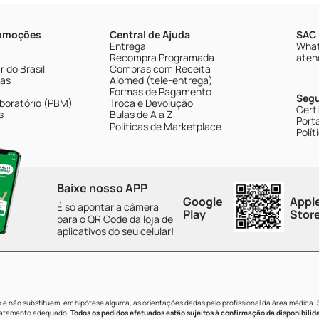
romoções
Central de Ajuda
SAC 
Entrega
What
Recompra Programada
aten
 do Brasil
Compras com Receita
tas
Alomed (tele-entrega)
Formas de Pagamento
Seg
boratório (PBM)
Troca e Devolução
Cert
s
Bulas de A a Z
Porta
Políticas de Marketplace
Polít
Baixe nosso APP
Google
Appl
É só apontar a câmera
Play
Stor
para o QR Code da loja de
aplicativos do seu celular!
e não substituem, em hipótese alguma, as orientações dadas pelo profissional da área médica.
tratamento adequado.
Todos os pedidos efetuados estão sujeitos à confirmação da disponibilid