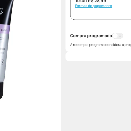
Total:
R$
28
,
99
Formas de pagamento
Compra programada
A recompra programa considera o preç