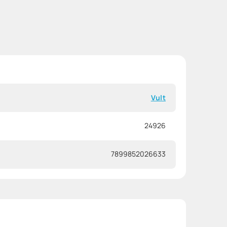
Vult
24926
7899852026633