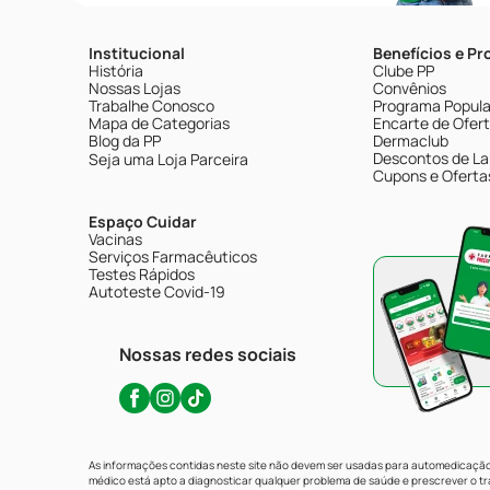
Institucional
Benefícios e P
História
Clube PP
Nossas Lojas
Convênios
Trabalhe Conosco
Programa Popular
Mapa de Categorias
Encarte de Ofer
Blog da PP
Dermaclub
Descontos de La
Seja uma Loja Parceira
Cupons e Oferta
Espaço Cuidar
Vacinas
Serviços Farmacêuticos
Testes Rápidos
Autoteste Covid-19
Nossas redes sociais
As informações contidas neste site não devem ser usadas para automedicação 
médico está apto a diagnosticar qualquer problema de saúde e prescrever o 