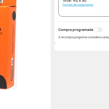
Total:
R$
9
,
90
Formas de pagamento
Compra programada
A recompra programa considera o preç