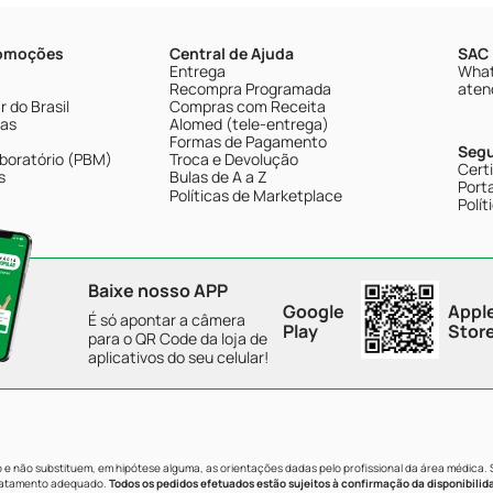
romoções
Central de Ajuda
SAC 
Entrega
What
Recompra Programada
aten
 do Brasil
Compras com Receita
tas
Alomed (tele-entrega)
Formas de Pagamento
Seg
boratório (PBM)
Troca e Devolução
Cert
s
Bulas de A a Z
Porta
Políticas de Marketplace
Polít
Baixe nosso APP
Google
Appl
É só apontar a câmera
Play
Stor
para o QR Code da loja de
aplicativos do seu celular!
e não substituem, em hipótese alguma, as orientações dadas pelo profissional da área médica.
tratamento adequado.
Todos os pedidos efetuados estão sujeitos à confirmação da disponibilid