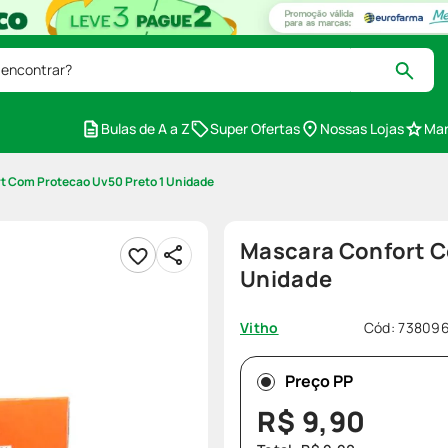
 encontrar?
Bulas de A a Z
Super Ofertas
Nossas Lojas
Mar
t Com Protecao Uv50 Preto 1 Unidade
Mascara Confort C
Unidade
Cód
:
73809
Vitho
Preço PP
R$
9
,
90