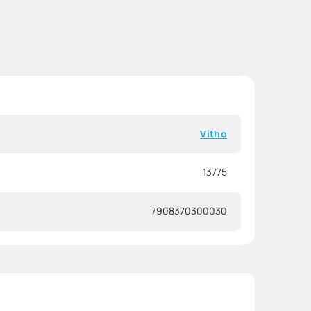
Vitho
13775
7908370300030