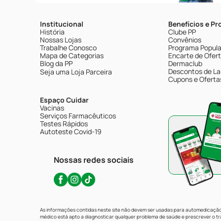
Institucional
Benefícios e P
História
Clube PP
Nossas Lojas
Convênios
Trabalhe Conosco
Programa Popular
Mapa de Categorias
Encarte de Ofer
Blog da PP
Dermaclub
Descontos de La
Seja uma Loja Parceira
Cupons e Oferta
Espaço Cuidar
Vacinas
Serviços Farmacêuticos
Testes Rápidos
Autoteste Covid-19
Nossas redes sociais
As informações contidas neste site não devem ser usadas para automedicação 
médico está apto a diagnosticar qualquer problema de saúde e prescrever o 