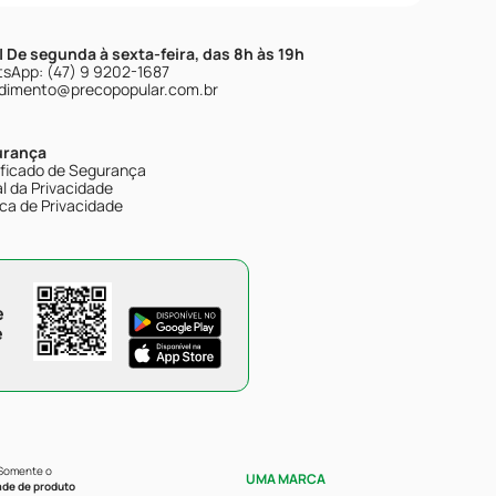
| De segunda à sexta-feira, das 8h às 19h
sApp: (47) 9 9202-1687
dimento@precopopular.com.br
urança
ificado de Segurança
l da Privacidade
ica de Privacidade
e
e
 Somente o
UMA MARCA
ade de produto