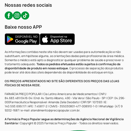
Atendimento@precopopular.com.br
Nossas redes sociais
Baixe nosso APP
As informações contidas neste site não devem ser usadas para automedicação e não
substituem, em hipótese alguma, as orientações dadas pelo profissional da área médica.
Somente o médico está apto a diagnosticar qualquer problema de saúde e prescrever o
tratamento adequado.
Todos os pedidos efetuados estão sujeitos à confirmação da
disponibilidade de produto em nosso estoque.
O processo de separação dos produtos
pode levar até dois dias úteis dependendo da disponibilidade do estoque em loja.
OS PREÇOS APRESENTADOS NO SITE SÃO DIFERENTES DOS PREÇOS DAS LOJAS
FÍSICAS DE NOSSA REDE.
FARMÁCIA PREÇO POPULAR | Cia Latino Americana de Medicamentos | CNPJ:
84.683.481/0416-04 | End: Av. Santo Albano, 490 - Vila Vera | São Paulo - SP | CEP: 04.296-
000Farmacêutica Responsável: Amanda Zelia Deodato | CRF/SP: 107393 | IE:
140.593.699.117 | AFE: 7.45817-2 | CMVS - 355030801-477-008910-1-0 | WhatsApp: (47) 9
9202-1687 | e-mail:
atendimento@precopopular.com.br
.
A Farmácia Preço Popular segue as determinações da Agência Nacional de Vigilância
Sanitária
| Copyright © 2025 Farmácia Preço Popular - Todos os direitos reservados.