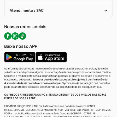
Troca E Devolução
Testes Rápidos
Bulas De A A Z
Autoteste Covid-19
Certificado De Segurança
Políticas De Marketplace
Portal Da Privacidade
Atendimento / SAC
Política De Privacidade
WhatsApp (47) 9202-1687
Atendimento@precopopular.com.br
Nossas redes sociais
Baixe nosso APP
As informações contidas neste site não devem ser usadas para automedicação e não
substituem, em hipótese alguma, as orientações dadas pelo profissional da área médica.
Somente o médico está apto a diagnosticar qualquer problema de saúde e prescrever o
tratamento adequado.
Todos os pedidos efetuados estão sujeitos à confirmação da
disponibilidade de produto em nosso estoque.
O processo de separação dos produtos
pode levar até dois dias úteis dependendo da disponibilidade do estoque em loja.
OS PREÇOS APRESENTADOS NO SITE SÃO DIFERENTES DOS PREÇOS DAS LOJAS
FÍSICAS DE NOSSA REDE.
FARMÁCIA PREÇO POPULAR | Cia Latino Americana de Medicamentos | CNPJ:
84.683.481/0416-04 | End: Av. Santo Albano, 490 - Vila Vera | São Paulo - SP | CEP: 04.296-
000Farmacêutica Responsável: Amanda Zelia Deodato | CRF/SP: 107393 | IE: