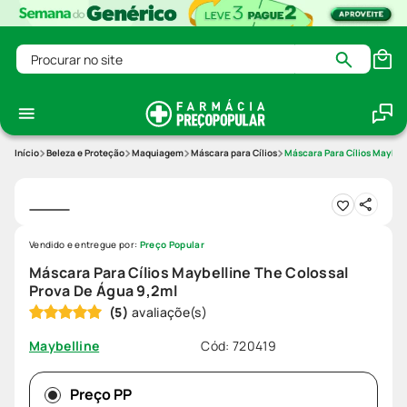
Procurar no site
Beleza e Proteção
Maquiagem
Máscara para Cílios
Máscara Para Cílios Maybell
Vendido e entregue por:
Preço Popular
Máscara Para Cílios Maybelline The Colossal
Prova De Água 9,2ml
(
5
)
Cód
:
720419
Maybelline
Preço PP