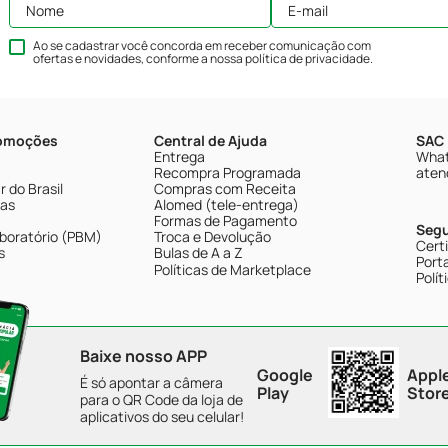
Ao se cadastrar você concorda em receber comunicação com
ofertas e novidades, conforme a nossa
política de privacidade
.
romoções
Central de Ajuda
SAC 
Entrega
What
Recompra Programada
aten
 do Brasil
Compras com Receita
tas
Alomed (tele-entrega)
Formas de Pagamento
Seg
boratório (PBM)
Troca e Devolução
Cert
s
Bulas de A a Z
Porta
Políticas de Marketplace
Polít
Baixe nosso APP
Google
Appl
É só apontar a câmera
Play
Stor
para o QR Code da loja de
aplicativos do seu celular!