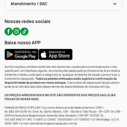
Políticas De Marketplace
Portal Da Privacidade
Atendimento / SAC
Política De Privacidade
WhatsApp (47) 9202-1687
Atendimento@precopopular.com.br
Nossas redes sociais
Baixe nosso APP
As informações contidas neste site não devem ser usadas para automedicação e não
substituem, em hipótese alguma, as orientações dadas pelo profissional da área médica.
Somente o médico está apto a diagnosticar qualquer problema de saúde e prescrever o
tratamento adequado.
Todos os pedidos efetuados estão sujeitos à confirmação da
disponibilidade de produto em nosso estoque.
O processo de separação dos produtos
pode levar até dois dias úteis dependendo da disponibilidade do estoque em loja.
OS PREÇOS APRESENTADOS NO SITE SÃO DIFERENTES DOS PREÇOS DAS LOJAS
FÍSICAS DE NOSSA REDE.
FARMÁCIA PREÇO POPULAR | Cia Latino Americana de Medicamentos | CNPJ:
84.683.481/0416-04 | End: Av. Santo Albano, 490 - Vila Vera | São Paulo - SP | CEP: 04.296-
000Farmacêutica Responsável: Amanda Zelia Deodato | CRF/SP: 107393 | IE:
140.593.699.117 | AFE: 7.45817-2 | CMVS - 355030801-477-008910-1-0 | WhatsApp: (47) 9
9202-1687 | e-mail:
atendimento@precopopular.com.br
.