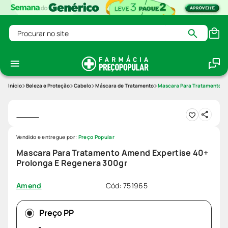
Procurar no site
Beleza e Proteção
Cabelo
Máscara de Tratamento
Mascara Para Tratamento Am
Vendido e entregue por:
Preço Popular
Mascara Para Tratamento Amend Expertise 40+
Prolonga E Regenera 300gr
Cód
:
751965
Amend
Preço PP