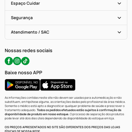
Dermaclub
Recompra Programada
Espaço Cuidar
Descontos De Laboratório (PBM)
Compras Com Receita
Cupons E Ofertas
Alomed (tele-Entrega)
Vacinas
Formas De Pagamento
Serviços Farmacêuticos
Segurança
Troca E Devolução
Testes Rápidos
Bulas De A A Z
Autoteste Covid-19
Certificado De Segurança
Políticas De Marketplace
Portal Da Privacidade
Atendimento / SAC
Política De Privacidade
WhatsApp (47) 9202-1687
Atendimento@precopopular.com.br
Nossas redes sociais
Baixe nosso APP
As informações contidas neste site não devem ser usadas para automedicação e não
substituem, em hipótese alguma, as orientações dadas pelo profissional da área médica.
Somente o médico está apto a diagnosticar qualquer problema de saúde e prescrever o
tratamento adequado.
Todos os pedidos efetuados estão sujeitos à confirmação da
disponibilidade de produto em nosso estoque.
O processo de separação dos produtos
pode levar até dois dias úteis dependendo da disponibilidade do estoque em loja.
OS PREÇOS APRESENTADOS NO SITE SÃO DIFERENTES DOS PREÇOS DAS LOJAS
FÍSICAS DE NOSSA REDE.