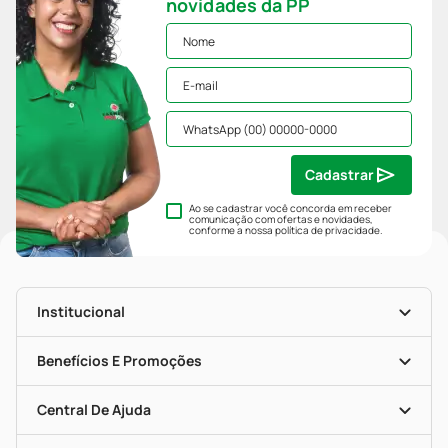
novidades da PP
Cadastrar
Ao se cadastrar você concorda em receber
comunicação com ofertas e novidades,
conforme a nossa
política de privacidade
.
Institucional
História
Nossas Lojas
Benefícios E Promoções
Trabalhe Conosco
Mapa De Categorias
Clube PP
Blog Da PP
Convênios
Central De Ajuda
Seja Uma Loja Parceira
Programa Popular Do Brasil
Encarte De Ofertas
Entrega