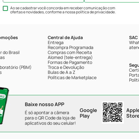
Ao se cadastrar você concorda em receber comunicação com
ofertas e novidades, conforme a nossa
política de privacidade
.
romoções
Central de Ajuda
SAC 
Entrega
What
Recompra Programada
aten
 do Brasil
Compras com Receita
tas
Alomed (tele-entrega)
Formas de Pagamento
Seg
boratório (PBM)
Troca e Devolução
Cert
s
Bulas de A a Z
Porta
Políticas de Marketplace
Polít
Baixe nosso APP
Google
Appl
É só apontar a câmera
Play
Stor
para o QR Code da loja de
aplicativos do seu celular!