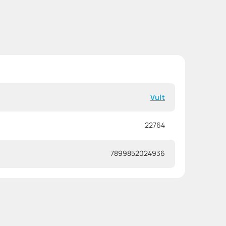
Vult
22764
7899852024936