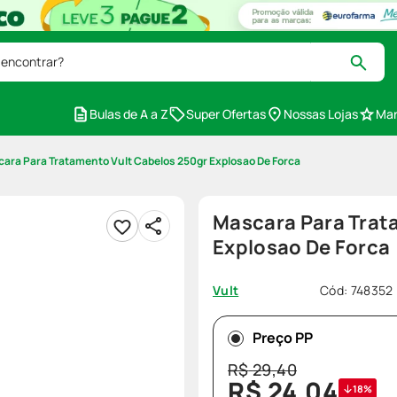
 encontrar?
Bulas de A a Z
Super Ofertas
Nossas Lojas
Mar
ara Para Tratamento Vult Cabelos 250gr Explosao De Forca
Mascara Para Trat
Explosao De Forca
Cód
:
748352
Vult
Preço PP
R$
29
,
40
R$
24
,
04
18%