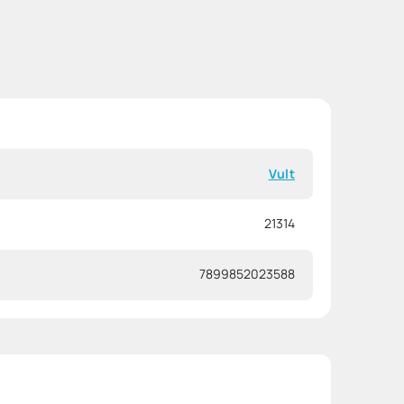
Vult
21314
7899852023588