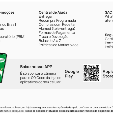
romoções
Central de Ajuda
SAC 
Entrega
What
Recompra Programada
aten
 do Brasil
Compras com Receita
tas
Alomed (tele-entrega)
Formas de Pagamento
Seg
boratório (PBM)
Troca e Devolução
Cert
s
Bulas de A a Z
Porta
Políticas de Marketplace
Polít
Baixe nosso APP
Google
Appl
É só apontar a câmera
Play
Stor
para o QR Code da loja de
aplicativos do seu celular!
e não substituem, em hipótese alguma, as orientações dadas pelo profissional da área médica.
tratamento adequado.
Todos os pedidos efetuados estão sujeitos à confirmação da disponibilid