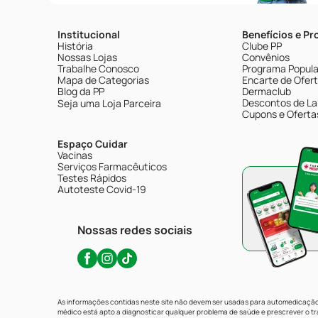
Institucional
Benefícios e P
História
Clube PP
Nossas Lojas
Convênios
Trabalhe Conosco
Programa Popular
Mapa de Categorias
Encarte de Ofer
Blog da PP
Dermaclub
Descontos de La
Seja uma Loja Parceira
Cupons e Oferta
Espaço Cuidar
Vacinas
Serviços Farmacêuticos
Testes Rápidos
Autoteste Covid-19
Nossas redes sociais
As informações contidas neste site não devem ser usadas para automedicação 
médico está apto a diagnosticar qualquer problema de saúde e prescrever o 