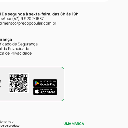
| De segunda à sexta-feira, das 8h às 19h
sApp: (47) 9 9202-1687
dimento@precopopular.com.br
urança
ificado de Segurança
l da Privacidade
ica de Privacidade
e
e
 Somente o
UMA MARCA
ade de produto