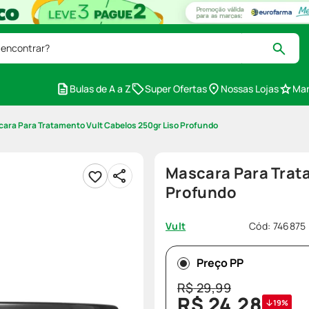
 encontrar?
Bulas de A a Z
Super Ofertas
Nossas Lojas
Mar
ara Para Tratamento Vult Cabelos 250gr Liso Profundo
Mascara Para Trat
Profundo
Cód
:
746875
Vult
Preço PP
R$
29
,
99
R$
24
,
28
19%