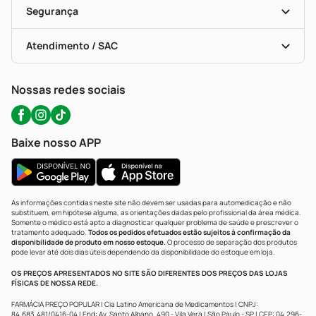
Formas De Pagamento
Serviços Farmacêuticos
Segurança
Troca E Devolução
Testes Rápidos
Bulas De A A Z
Autoteste Covid-19
Certificado De Segurança
Políticas De Marketplace
Portal Da Privacidade
Atendimento / SAC
Política De Privacidade
WhatsApp (47) 9202-1687
Atendimento@precopopular.com.br
Nossas redes sociais
Baixe nosso APP
As informações contidas neste site não devem ser usadas para automedicação e não
substituem, em hipótese alguma, as orientações dadas pelo profissional da área médica.
Somente o médico está apto a diagnosticar qualquer problema de saúde e prescrever o
tratamento adequado.
Todos os pedidos efetuados estão sujeitos à confirmação da
disponibilidade de produto em nosso estoque.
O processo de separação dos produtos
pode levar até dois dias úteis dependendo da disponibilidade do estoque em loja.
OS PREÇOS APRESENTADOS NO SITE SÃO DIFERENTES DOS PREÇOS DAS LOJAS
FÍSICAS DE NOSSA REDE.
FARMÁCIA PREÇO POPULAR | Cia Latino Americana de Medicamentos | CNPJ:
84.683.481/0416-04 | End: Av. Santo Albano, 490 - Vila Vera | São Paulo - SP | CEP: 04.296-