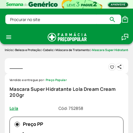
Procurar no site
Beleza e Proteção
Cabelo
Máscara de Tratamento
Mascara Super Hidratante L
Vendido e entregue por:
Preço Popular
Mascara Super Hidratante Lola Dream Cream
200gr
Cód
:
752858
Lola
Preço PP