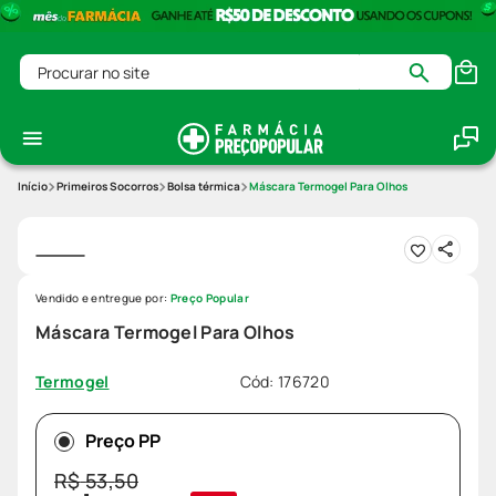
Procurar no site
Primeiros Socorros
Bolsa térmica
Máscara Termogel Para Olhos
Vendido e entregue por:
Preço Popular
Máscara Termogel Para Olhos
Cód
:
176720
Termogel
Preço PP
R$
53
,
50