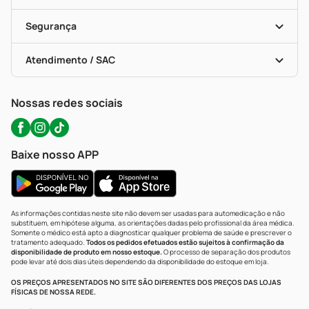
Descontos De Laboratório (PBM)
Compras Com Receita
Cupons E Ofertas
Alomed (tele-Entrega)
Vacinas
Formas De Pagamento
Serviços Farmacêuticos
Segurança
Troca E Devolução
Testes Rápidos
Bulas De A A Z
Autoteste Covid-19
Certificado De Segurança
Políticas De Marketplace
Portal Da Privacidade
Atendimento / SAC
Política De Privacidade
WhatsApp (47) 9202-1687
Atendimento@precopopular.com.br
Nossas redes sociais
Baixe nosso APP
As informações contidas neste site não devem ser usadas para automedicação e não
substituem, em hipótese alguma, as orientações dadas pelo profissional da área médica.
Somente o médico está apto a diagnosticar qualquer problema de saúde e prescrever o
tratamento adequado.
Todos os pedidos efetuados estão sujeitos à confirmação da
disponibilidade de produto em nosso estoque.
O processo de separação dos produtos
pode levar até dois dias úteis dependendo da disponibilidade do estoque em loja.
OS PREÇOS APRESENTADOS NO SITE SÃO DIFERENTES DOS PREÇOS DAS LOJAS
FÍSICAS DE NOSSA REDE.