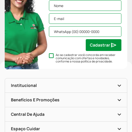
Cadastrar
Ao se cadastrar você concorda em receber
comunicação com ofertas e novidades,
conforme a nossa
política de privacidade
.
Institucional
História
Nossas Lojas
Benefícios E Promoções
Trabalhe Conosco
Mapa De Categorias
Clube PP
Blog Da PP
Convênios
Central De Ajuda
Seja Uma Loja Parceira
Programa Popular Do Brasil
Encarte De Ofertas
Entrega
Dermaclub
Recompra Programada
Espaço Cuidar