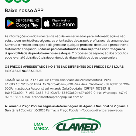
Baixe nosso APP
As informações contidas neste site não devem ser usadas para automedicação e não
substituem, em hipótese alguma, as orientações dadas pelo profissional da área médica.
Somente o médico está apto a diagnosticar qualquer problema de saúde e prescrever o
tratamento adequado.
Todos os pedidos efetuados estão sujeitos à confirmação da
disponibilidade de produto em nosso estoque.
O processo de separação dos produtos
pode levar até dois dias úteis dependendo da disponibilidade do estoque em loja.
OS PREÇOS APRESENTADOS NO SITE SÃO DIFERENTES DOS PREÇOS DAS LOJAS
FÍSICAS DE NOSSA REDE.
FARMÁCIA PREÇO POPULAR | Cia Latino Americana de Medicamentos | CNPJ:
84.683.481/0416-04 | End: Av. Santo Albano, 490 - Vila Vera | São Paulo - SP | CEP: 04.296-
000Farmacêutica Responsável: Amanda Zelia Deodato | CRF/SP: 107393 | IE:
140.593.699.117 | AFE: 7.45817-2 | CMVS - 355030801-477-008910-1-0 | WhatsApp: (47) 9
9202-1687 | e-mail:
atendimento@precopopular.com.br
.
A Farmácia Preço Popular segue as determinações da Agência Nacional de Vigilância
Sanitária
| Copyright © 2025 Farmácia Preço Popular - Todos os direitos reservados.
UMA
MARCA