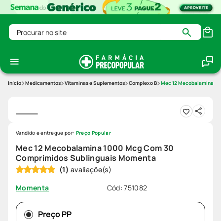
Procurar no site
Medicamentos
Vitaminas e Suplementos
Complexo B
Mec 12 Mecobalamina 10
Vendido e entregue por:
Preço Popular
Mec 12 Mecobalamina 1000 Mcg Com 30
Comprimidos Sublinguais Momenta
(
1
)
Cód
:
751082
Momenta
Preço PP