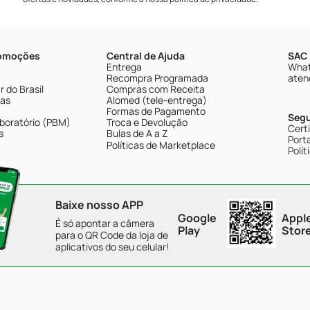
romoções
Central de Ajuda
SAC 
Entrega
What
Recompra Programada
aten
 do Brasil
Compras com Receita
tas
Alomed (tele-entrega)
Formas de Pagamento
Seg
boratório (PBM)
Troca e Devolução
Cert
s
Bulas de A a Z
Porta
Políticas de Marketplace
Polít
Baixe nosso APP
Google
Appl
É só apontar a câmera
Play
Stor
para o QR Code da loja de
aplicativos do seu celular!