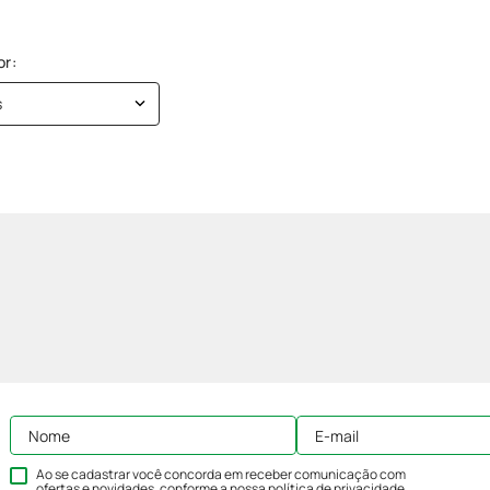
s
Ao se cadastrar você concorda em receber comunicação com
ofertas e novidades, conforme a nossa
política de privacidade
.