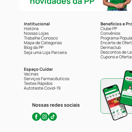
novidades da PP
Institucional
Benefícios e P
História
Clube PP
Nossas Lojas
Convênios
Trabalhe Conosco
Programa Popular
Mapa de Categorias
Encarte de Ofer
Blog da PP
Dermaclub
Descontos de La
Seja uma Loja Parceira
Cupons e Oferta
Espaço Cuidar
Vacinas
Serviços Farmacêuticos
Testes Rápidos
Autoteste Covid-19
Nossas redes sociais