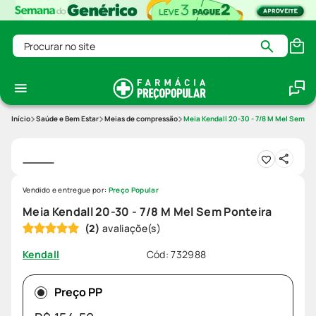
Procurar no site
Saúde e Bem Estar
Meias de compressão
Meia Kendall 20-30 - 7/8 M Mel Sem Po
Vendido e entregue por:
Preço Popular
Meia Kendall 20-30 - 7/8 M Mel Sem Ponteira
(
2
)
Cód
:
732988
Kendall
Preço PP