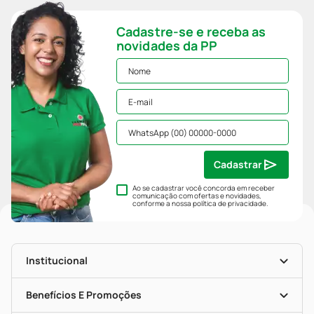
Cadastre-se e receba as
novidades da PP
Cadastrar
Ao se cadastrar você concorda em receber
comunicação com ofertas e novidades,
conforme a nossa
política de privacidade
.
Institucional
História
Nossas Lojas
Benefícios E Promoções
Trabalhe Conosco