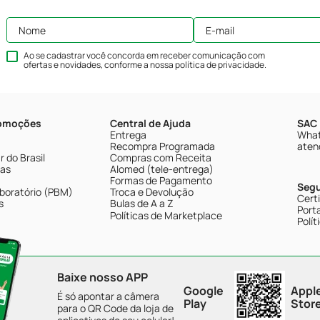
Ao se cadastrar você concorda em receber comunicação com
ofertas e novidades, conforme a nossa
política de privacidade
.
romoções
Central de Ajuda
SAC 
Entrega
What
Recompra Programada
aten
 do Brasil
Compras com Receita
tas
Alomed (tele-entrega)
Formas de Pagamento
Seg
boratório (PBM)
Troca e Devolução
Cert
s
Bulas de A a Z
Porta
Políticas de Marketplace
Polít
Baixe nosso APP
Google
Appl
É só apontar a câmera
Play
Stor
para o QR Code da loja de