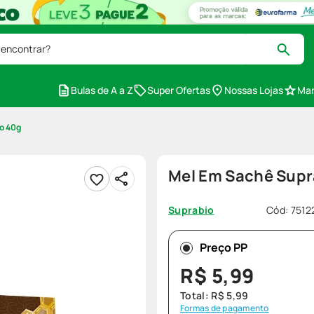
 encontrar?
Bulas de A a Z
Super Ofertas
Nossas Lojas
Mar
o 40g
Mel Em Sachê Supr
Cód
:
7512
Suprabio
Preço PP
R$
5
,
99
Total:
R$
5
,
99
Formas de pagamento