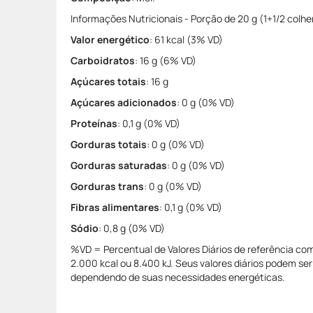
Informações Nutricionais - Porção de 20 g (1+1/2 colhe
Valor energético
: 61 kcal (3% VD)
Carboidratos
: 16 g (6% VD)
Açúcares totais
: 16 g
Açúcares adicionados
: 0 g (0% VD)
Proteínas
: 0,1 g (0% VD)
Gorduras totais
: 0 g (0% VD)
Gorduras saturadas
: 0 g (0% VD)
Gorduras trans
: 0 g (0% VD)
Fibras alimentares
: 0,1 g (0% VD)
Sódio
: 0,8 g (0% VD)
%VD = Percentual de Valores Diários de referência co
2.000 kcal ou 8.400 kJ. Seus valores diários podem s
dependendo de suas necessidades energéticas.