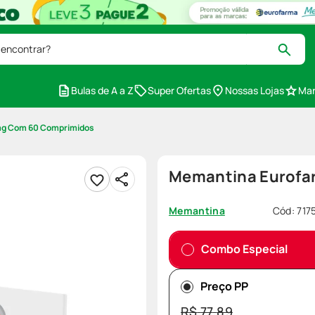
 encontrar?
Bulas de A a Z
Super Ofertas
Nossas Lojas
Mar
mg Com 60 Comprimidos
Memantina Eurofa
Cód
:
717
Memantina
Combo Especial
Preço PP
R$
77
,
89