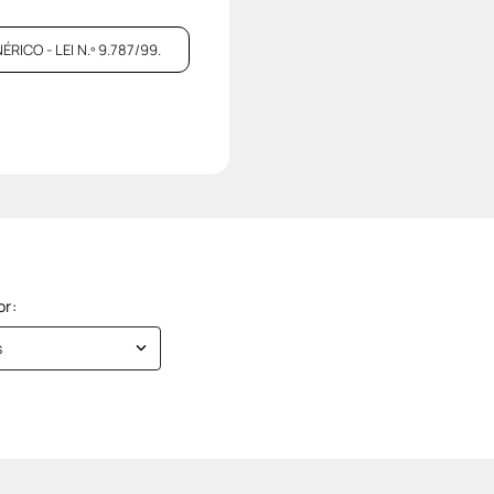
CO - LEI N.º 9.787/99.
s