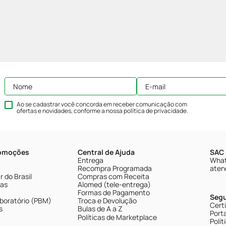
Ao se cadastrar você concorda em receber comunicação com
ofertas e novidades, conforme a nossa
política de privacidade
.
romoções
Central de Ajuda
SAC 
Entrega
What
Recompra Programada
aten
 do Brasil
Compras com Receita
tas
Alomed (tele-entrega)
Formas de Pagamento
Seg
boratório (PBM)
Troca e Devolução
Cert
s
Bulas de A a Z
Porta
Políticas de Marketplace
Polít