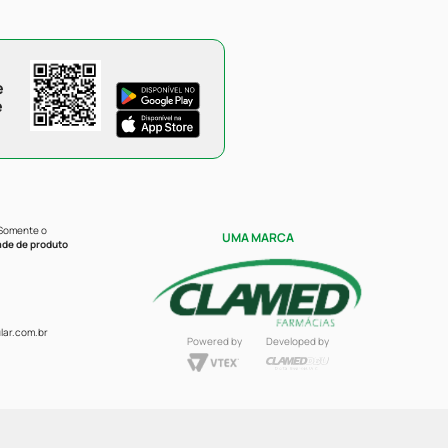
e
e
 Somente o
UMA MARCA
ade de produto
ar.com.br
Powered by
Developed by