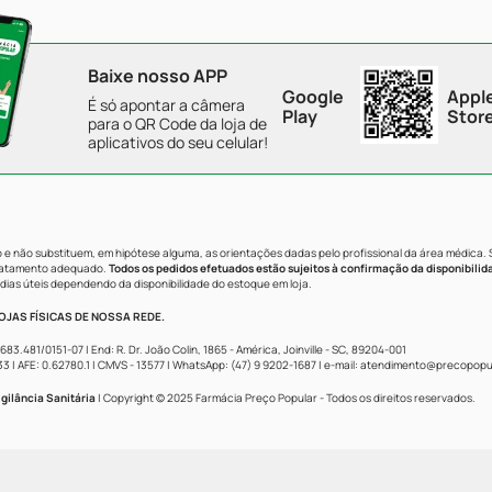
Baixe nosso APP
Google
Appl
É só apontar a câmera
Play
Stor
para o QR Code da loja de
aplicativos do seu celular!
e não substituem, em hipótese alguma, as orientações dadas pelo profissional da área médica.
tratamento adequado.
Todos os pedidos efetuados estão sujeitos à confirmação da disponibilid
dias úteis dependendo da disponibilidade do estoque em loja.
JAS FÍSICAS DE NOSSA REDE.
481/0151-07 | End: R. Dr. João Colin, 1865 - América, Joinville - SC, 89204-001
AFE: 0.62780.1 | CMVS - 13577 | WhatsApp: (47) 9 9202-1687 | e-mail:
atendimento@precopopul
gilância Sanitária
| Copyright © 2025 Farmácia Preço Popular - Todos os direitos reservados.