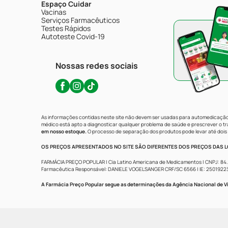
Espaço Cuidar
Vacinas
Serviços Farmacêuticos
Testes Rápidos
Autoteste Covid-19
Nossas redes sociais
As informações contidas neste site não devem ser usadas para automedicação 
médico está apto a diagnosticar qualquer problema de saúde e prescrever o 
em nosso estoque.
O processo de separação dos produtos pode levar até dois 
OS PREÇOS APRESENTADOS NO SITE SÃO DIFERENTES DOS PREÇOS DAS LO
FARMÁCIA PREÇO POPULAR | Cia Latino Americana de Medicamentos | CNPJ: 84.683.
Farmacêutica Responsável: DANIELE VOGELSANGER CRF/SC 6566 | IE: 250192233 | 
A Farmácia Preço Popular segue as determinações da Agência Nacional de Vi