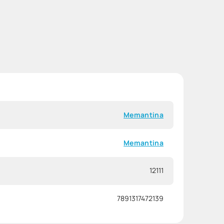
Memantina
Memantina
12111
7891317472139