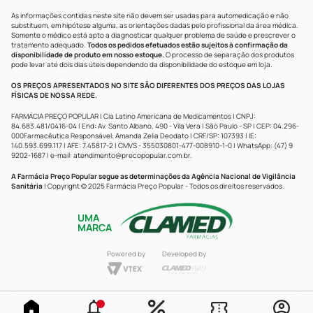
As informações contidas neste site não devem ser usadas para automedicação e não
substituem, em hipótese alguma, as orientações dadas pelo profissional da área médica.
Somente o médico está apto a diagnosticar qualquer problema de saúde e prescrever o
tratamento adequado.
Todos os pedidos efetuados estão sujeitos à confirmação da
disponibilidade de produto em nosso estoque.
O processo de separação dos produtos
pode levar até dois dias úteis dependendo da disponibilidade do estoque em loja.
OS PREÇOS APRESENTADOS NO SITE SÃO DIFERENTES DOS PREÇOS DAS LOJAS
FÍSICAS DE NOSSA REDE.
FARMÁCIA PREÇO POPULAR | Cia Latino Americana de Medicamentos | CNPJ:
84.683.481/0416-04 | End: Av. Santo Albano, 490 - Vila Vera | São Paulo - SP | CEP: 04.296-
000Farmacêutica Responsável: Amanda Zelia Deodato | CRF/SP: 107393 | IE:
140.593.699.117 | AFE: 7.45817-2 | CMVS - 355030801-477-008910-1-0 | WhatsApp: (47) 9
9202-1687 | e-mail:
atendimento@precopopular.com.br
.
A Farmácia Preço Popular segue as determinações da Agência Nacional de Vigilância
Sanitária
| Copyright © 2025 Farmácia Preço Popular - Todos os direitos reservados.
UMA
MARCA
Powered by
Developed by