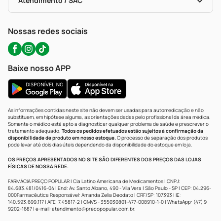
Atendimento / SAC
Política De Privacidade
WhatsApp (47) 9202-1687
Atendimento@precopopular.com.br
Nossas redes sociais
Baixe nosso APP
As informações contidas neste site não devem ser usadas para automedicação e não
substituem, em hipótese alguma, as orientações dadas pelo profissional da área médica.
Somente o médico está apto a diagnosticar qualquer problema de saúde e prescrever o
tratamento adequado.
Todos os pedidos efetuados estão sujeitos à confirmação da
disponibilidade de produto em nosso estoque.
O processo de separação dos produtos
pode levar até dois dias úteis dependendo da disponibilidade do estoque em loja.
OS PREÇOS APRESENTADOS NO SITE SÃO DIFERENTES DOS PREÇOS DAS LOJAS
FÍSICAS DE NOSSA REDE.
FARMÁCIA PREÇO POPULAR | Cia Latino Americana de Medicamentos | CNPJ:
84.683.481/0416-04 | End: Av. Santo Albano, 490 - Vila Vera | São Paulo - SP | CEP: 04.296-
000Farmacêutica Responsável: Amanda Zelia Deodato | CRF/SP: 107393 | IE:
140.593.699.117 | AFE: 7.45817-2 | CMVS - 355030801-477-008910-1-0 | WhatsApp: (47) 9
9202-1687 | e-mail:
atendimento@precopopular.com.br
.