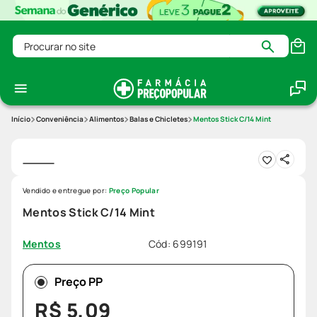
Procurar no site
Conveniência
Alimentos
Balas e Chicletes
Mentos Stick C/14 Mint
Vendido e entregue por:
Preço Popular
Mentos Stick C/14 Mint
Cód
:
699191
Mentos
Preço PP
R$
5
,
09